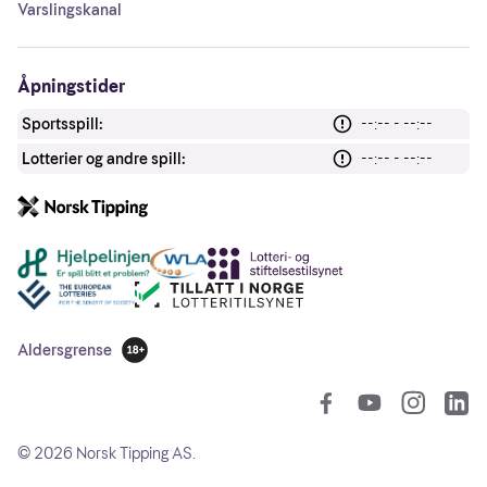
Varslingskanal
Åpningstider
Sportsspill:
--:-- - --:--
Lotterier og andre spill:
--:-- - --:--
Andre lenker
Aldersgrense
18 år
So
©
2026
Norsk Tipping AS.