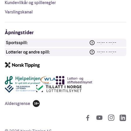
Kundevilkår og spilleregler
Varslingskanal
Åpningstider
Sportsspill:
--:-- - --:--
Lotterier og andre spill:
--:-- - --:--
Andre lenker
Aldersgrense
18 år
So