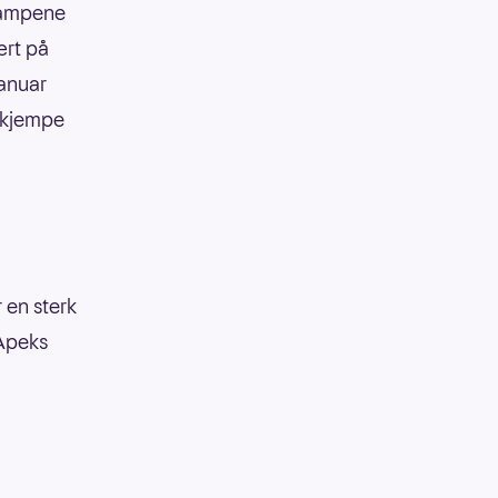
dkampene
ært på
januar
 kjempe
 en sterk
 Apeks