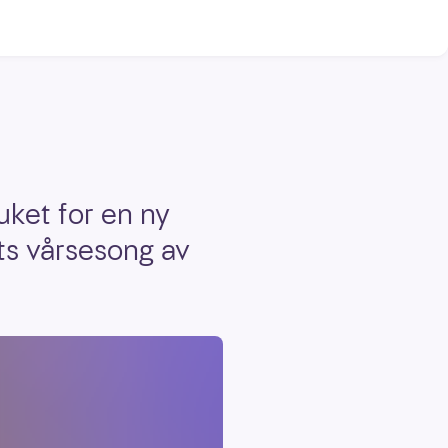
uket for en ny
ets vårsesong av