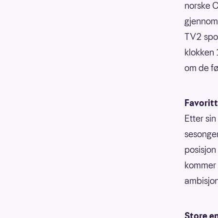
norske C
gjennom 
TV2 spor
klokken 
om de fø
Favoritt
Etter sin
sesongen
posisjon
kommer t
ambisjon
Store en