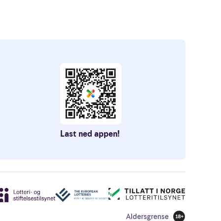
Last ned appen!
Aldersgrense
18 år