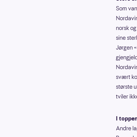
Som vanli
Nordavin
norsk og 
sine ster
Jørgen «
gjengjeld
Nordavin
svært ko
største u
tviler ik
I toppen
Andre la