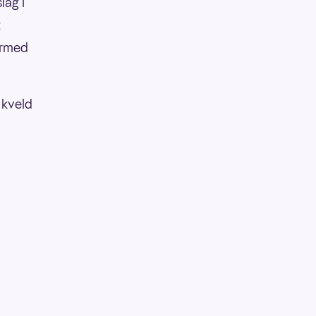
lag i
t
dermed
 kveld