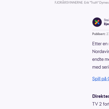
FJORÅRSVINNERNE: Erik "Truth" Dyrnes (f
Ste
Bjø
Publisert:
2
Etter en
Nordavin
endte m
med seri
Spill på
Direkte
TV 2 fort