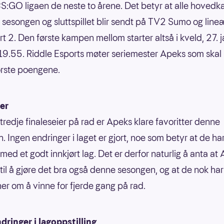
S:GO ligaen de neste to årene. Det betyr at alle hove
sesongen og sluttspillet blir sendt på TV2 Sumo og line
t 2. Den første kampen mellom starter altså i kveld, 27. 
19.55. Riddle Esports møter seriemester Apeks som skal
rste poengene.
er
 tredje finaleseier på rad er Apeks klare favoritter denne
. Ingen endringer i laget er gjort, noe som betyr at de har
 med et godt innkjørt lag. Det er derfor naturlig å anta at
il å gjøre det bra også denne sesongen, og at de nok har
er om å vinne for fjerde gang på rad.
dringer i lagoppstilling