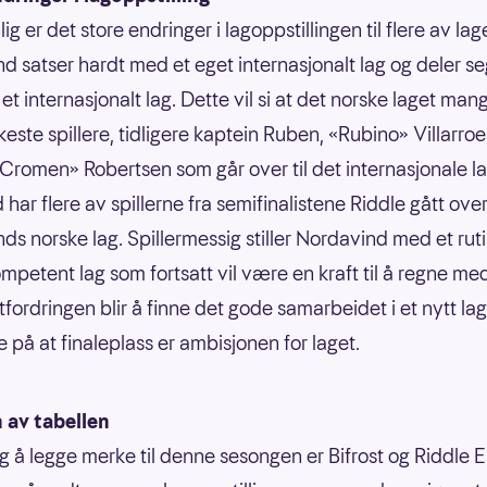
g er det store endringer i lagoppstillingen til flere av lag
d satser hardt med et eget internasjonalt lag og deler seg
et internasjonalt lag. Dette vil si at det norske laget mang
keste spillere, tidligere kaptein Ruben, «Rubino» Villarroe
Cromen» Robertsen som går over til det internasjonale lag
 har flere av spillerne fra semifinalistene Riddle gått over 
ds norske lag. Spillermessig stiller Nordavind med et rut
mpetent lag som fortsatt vil være en kraft til å regne me
tfordringen blir å finne det gode samarbeidet i et nytt la
ke på at finaleplass er ambisjonen for laget.
 av tabellen
g å legge merke til denne sesongen er Bifrost og Riddle E