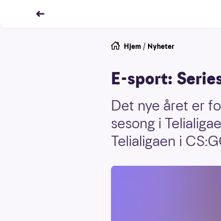
Hjem
/
Nyheter
E-sport: Series
Det nye året er fo
sesong i Telialiga
Telialigaen i CS:G