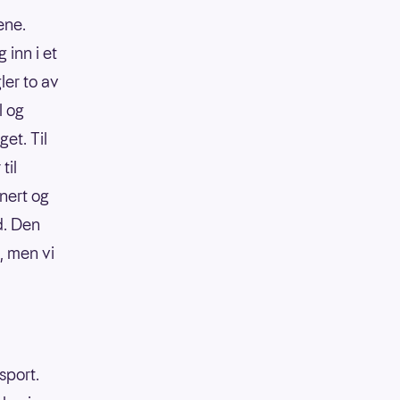
ene.
 inn i et
ler to av
l og
et. Til
til
inert og
d. Den
g, men vi
sport.