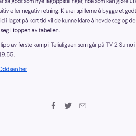
r så godt som nye lagoppstillinger, noe som kan gjøre uts
tiv eller negativ retning. Klarer spillerne å bygge et god
d i laget på kort tid vil de kunne klare å hevde seg og 
 seg i toppen av tabellen.
glipp av første kamp i Telialigaen som går på TV 2 Sumo i
19.55.
 Oddsen her