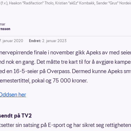
.v.), Haakon "Radifaction" Tholo, Kristian "akEz" Kornbakk, Sander "Grus" Nordei
inar
rnsson
7. januar 2020
Endret:
2. januar 2023
 nervepirrende finale i november gikk Apeks av med sei
d nok en gang. Det måtte tre kart til for å avgjøre kamp
ed en 16-5-seier på Overpass. Dermed kunne Apeks sm
emestertittel, pokal og 75 000 kroner.
 Oddsen her
sendt på TV2
setter sin satsing på E-sport og har sikret seg rettigheten