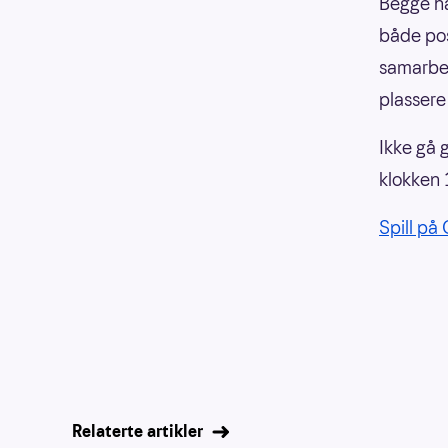
Begge ha
både posi
samarbei
plassere
Ikke gå 
klokken 
Spill på
Relaterte artikler