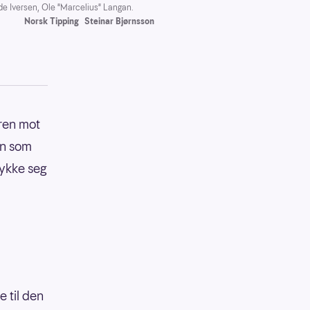
de Iversen, Ole "Marcelius" Langan.
Norsk Tipping
Steinar Bjørnsson
eren mot
en som
ykke seg
e til den