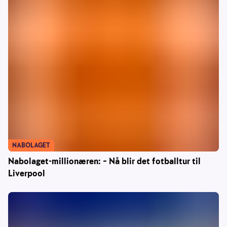
NABOLAGET
Nabolaget-millionæren: – Nå blir det fotballtur til
Liverpool