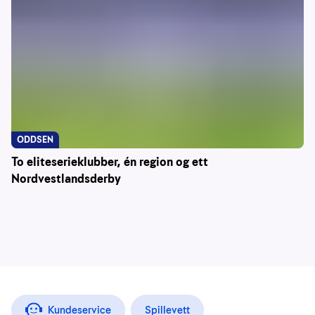
ODDSEN
To eliteserieklubber, én region og ett
Nordvestlandsderby
Kundeservice
Spillevett