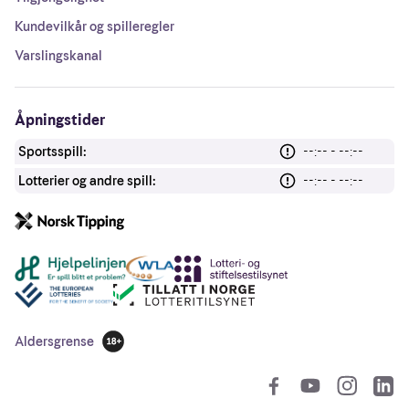
Kundevilkår og spilleregler
Varslingskanal
Åpningstider
Sportsspill:
--:-- - --:--
Lotterier og andre spill:
--:-- - --:--
Andre lenker
Aldersgrense
18 år
So