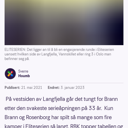
ELITESERIEN: Det ligger an til å bli en engasjerende runde i Eliteserien
uansett hvilken side av Langfjella, Vannskillet eller ring 3 i Oslo man
befinner seg på.
Sverre
Houmb
Publisert:
21. mai 2021
Endret:
3. januar 2023
På vestsiden av Langfjella går det tungt for Brann
etter den svakeste serieåpningen på 33 år. Kun
Brann og Rosenborg har spilt så mange som fire
kamper i Eliteserien så langt. RBK topper tabellen og