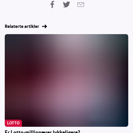
Relaterte artikler
LOTTO
Er Lotto-millionærer lykkeligere?