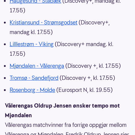
Haugesund - Stabæk
(Discovery+, mandag kl.
17.55)
Kristiansund - Strømsgodset
(Discovery+,
mandag kl. 17.55)
Lilllestrøm - Viking
(Discovery+ mandag. kl.
17.55)
Mjøndalen - Vålerenga
(Discovery +, kl. 17.55)
Tromsø - Sandefjord
(Discovery +, kl. 17.55)
Rosenborg - Molde
(Eurosport N, kl. 19.55)
Vålerengas Oldrup Jensen ønsker tempo mot
Mjøndalen
Vålerengas matchvinner fra forrige oppgjør mellom
Vålerenga og Mjøndalen, Fredrik Oldrup Jensen sier