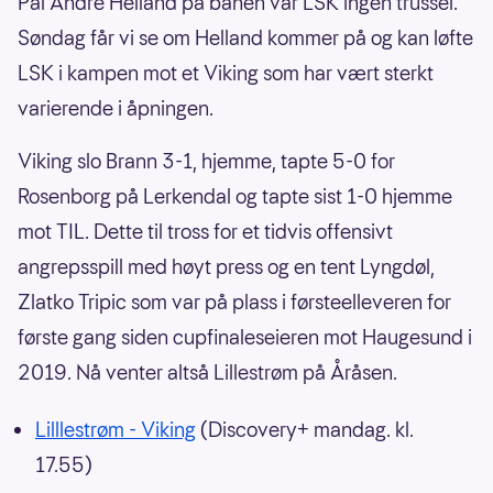
Pål Andre Helland på banen var LSK ingen trussel.
Søndag får vi se om Helland kommer på og kan løfte
LSK i kampen mot et Viking som har vært sterkt
varierende i åpningen.
Viking slo Brann 3-1, hjemme, tapte 5-0 for
Rosenborg på Lerkendal og tapte sist 1-0 hjemme
mot TIL. Dette til tross for et tidvis offensivt
angrepsspill med høyt press og en tent Lyngdøl,
Zlatko Tripic som var på plass i førsteelleveren for
første gang siden cupfinaleseieren mot Haugesund i
2019. Nå venter altså Lillestrøm på Åråsen.
Lilllestrøm - Viking
(Discovery+ mandag. kl.
17.55)