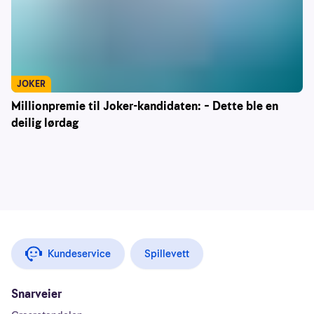
JOKER
Millionpremie til Joker-kandidaten: – Dette ble en
deilig lørdag
Kundeservice
Spillevett
Snarveier