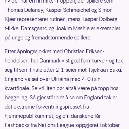
hvide" har en fin miks i troppen, der spillere som
Thomas Delaney, Kasper Schmeichel og Simon
Kjær representerer rutinen, mens Kasper Dolberg,
Mikkel Damsgaard og Joakim Mæhle er eksempler
på unge og fremadstormende spillere.
Etter åpningssjokket med Christian Eriksen-
hendelsen, har Danmark vist god formkurve - og tok
seg til semifinale etter 2-1-seier mot Tsjekkia i Baku.
England valset over Ukraina med 4-0 i sin
kvartfinale. Selvtilliten bør altså være på topp hos
begge lag. Så gjenstår det å se om England takler
det ekstreme forventningspresset fra
hjemmepublikummet, og om danskene får
flashbacks fra Nations League-oppgjøret i oktober