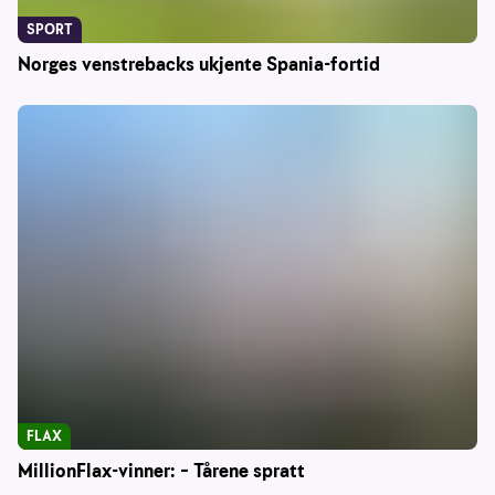
SPORT
Norges venstrebacks ukjente Spania-fortid
FLAX
MillionFlax-vinner: – Tårene spratt