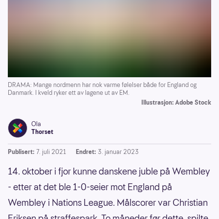
DRAMA: Mange nordmenn har nok varme følelser både for England og
Danmark. I kveld ryker ett av lagene ut av EM.
Illustrasjon: Adobe Stock
Ola
Thorset
Publisert:
7. juli 2021
Endret:
3. januar 2023
14. oktober i fjor kunne danskene juble på Wembley
- etter at det ble 1-0-seier mot England på
Wembley i Nations League. Målscorer var Christian
Eriksen på straffespark. To måneder før dette, spilte