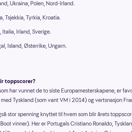
nd, Ukraina, Polen, Nord-Irland.
, Tsjekkia, Tyrkia, Kroatia.
 Italia, Irland, Sverige.
al, Island, Østerrike, Ungarn.
ir toppscorer?
som har vunnet de to siste Europamesterskapene, er favo
ed Tyskland (som vant VM i 2014) og vertsnasjon Fran
gså stor spenning knyttet til hvem som blir årets toppscor
Boot vinner). Her er Portugals Cristiano Ronaldo, Tyskla