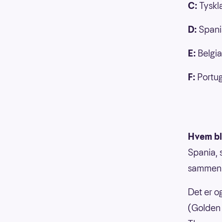
C:
Tyskla
D:
Spania
E:
Belgia,
F:
Portug
Hvem bl
Spania, 
sammen m
Det er o
(Golden 