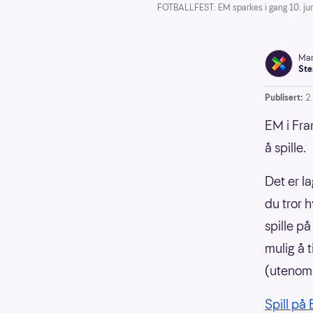
FOTBALLFEST: EM sparkes i gang 10. jun
Mar
Ste
Publisert:
2
EM i Fra
å spille.
Det er l
du tror 
spille p
mulig å 
(utenom 
Spill på