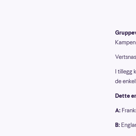
Gruppev
Kampene 
Vertsnas
I tillegg
de enkel
Dette e
A:
Frankr
B:
Englan