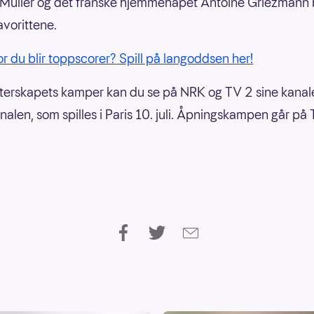
Müller og det franske hjemmehåpet Antoine Griezmann 
avorittene.
r du blir toppscorer? Spill på langoddsen her!
terskapets kamper kan du se på NRK og TV 2 sine kanal
inalen, som spilles i Paris 10. juli. Åpningskampen går på 