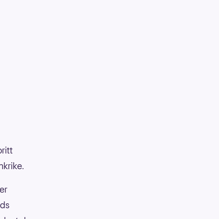
ritt
krike.
er
nds