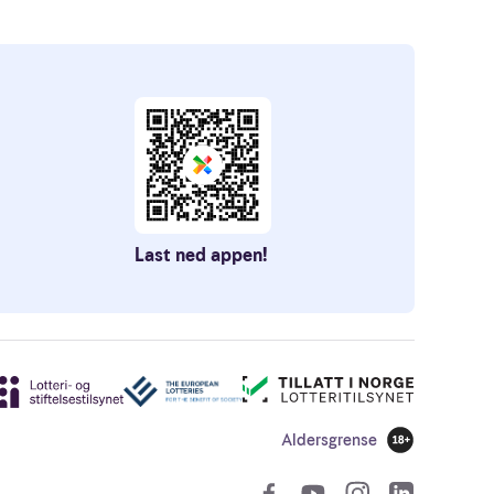
Last ned appen!
Aldersgrense
18 år