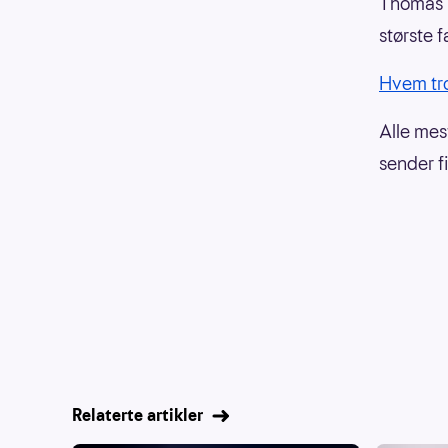
Thomas 
største f
Hvem tro
Alle mes
sender f
Relaterte artikler