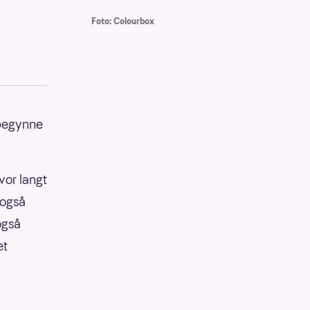
Foto: Colourbox
 begynne
vor langt
 også
også
et