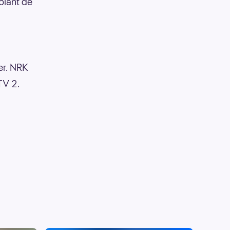
blant de
er. NRK
TV 2.