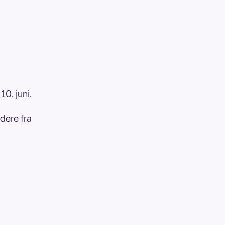
0. juni.
idere fra