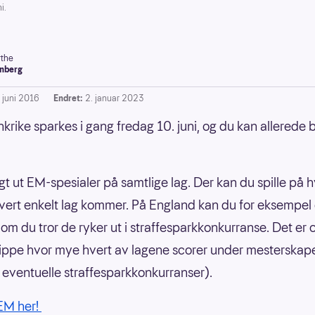
i.
the
nberg
. juni 2016
Endret:
2. januar 2023
nkrike sparkes i gang fredag 10. juni, og du kan allerede
agt ut EM-spesialer på samtlige lag. Der kan du spille på h
hvert enkelt lag kommer. På England kan du for eksempel
å om du tror de ryker ut i straffesparkkonkurranse. Det er 
tippe hvor mye hvert av lagene scorer under mesterskap
eventuelle straffesparkkonkurranser).
 EM her!