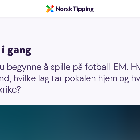
 i gang
u begynne å spille på fotball-EM. H
d, hvilke lag tar pokalen hjem og hv
krike?