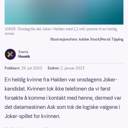
JOKER: Onsdag ble det Joker i Halden med 1,2 mill i premie til en heldig
vinner.
Illustrasjonsfoto: Adobe Stock/Norsk Tipping
Sverre
Houmb
Publisert:
29. juli 2020
Endret:
2. januar 2023
En heldig kvinne fra Halden var onsdagens Joker-
kandidat. Kvinnen tok ikke telefonen da vi først
forsøkte å komme i kontakt med henne, dermed var
det datamaskinen Ask som tok de logiske valgene i
Joker-spillet for kvinnen.