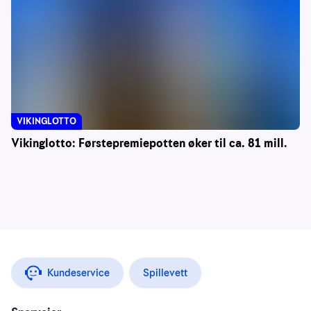
VIKINGLOTTO
Vikinglotto: Førstepremiepotten øker til ca. 81 mill.
Kundeservice
Spillevett