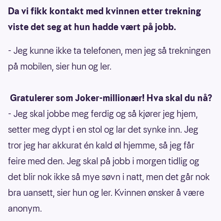
Da vi fikk kontakt med kvinnen etter trekning
viste det seg at hun hadde vært på jobb.
- Jeg kunne ikke ta telefonen, men jeg så trekningen
på mobilen, sier hun og ler.
Gratulerer som Joker-millionær! Hva skal du nå?
- Jeg skal jobbe meg ferdig og så kjører jeg hjem,
setter meg dypt i en stol og lar det synke inn. Jeg
tror jeg har akkurat én kald øl hjemme, så jeg får
feire med den. Jeg skal på jobb i morgen tidlig og
det blir nok ikke så mye søvn i natt, men det går nok
bra uansett, sier hun og ler. Kvinnen ønsker å være
anonym.