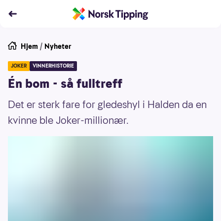
Hjem
/
Nyheter
JOKER
VINNERHISTORIE
Én bom - så fulltreff
Det er sterk fare for gledeshyl i Halden da en
kvinne ble Joker-millionær.