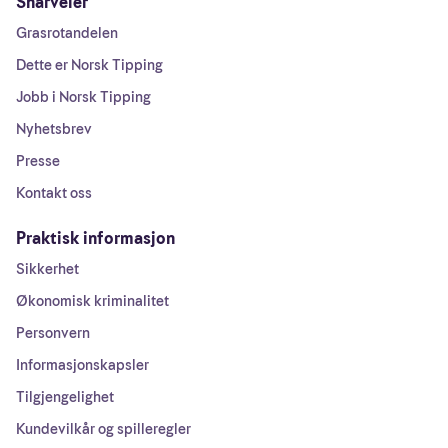
Snarveier
Grasrotandelen
Dette er Norsk Tipping
Jobb i Norsk Tipping
Nyhetsbrev
Presse
Kontakt oss
Praktisk informasjon
Sikkerhet
Økonomisk kriminalitet
Personvern
Informasjonskapsler
Tilgjengelighet
Kundevilkår og spilleregler