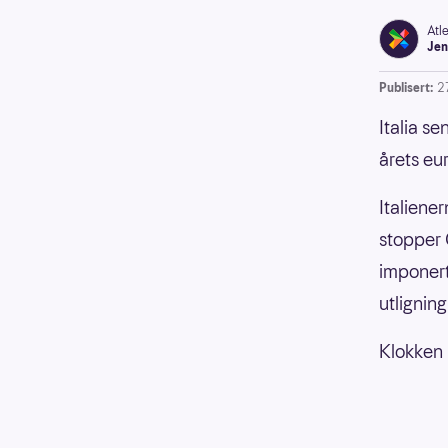
Atl
Jen
Publisert:
2
Italia s
årets e
Italiene
stopper C
imponert
utlignin
Klokken 