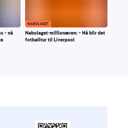
NABOLAGET
ss – nå
Nabolaget-millionæren: – Nå blir det
ke
fotballtur til Liverpool