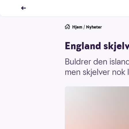
Hjem
/
Nyheter
England skjel
Buldrer den islan
men skjelver nok l