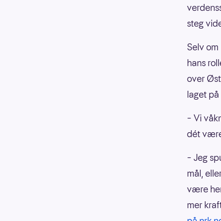
verdenss
steg vid
Selv om 
hans rol
over Øst
laget på
– Vi våk
dét være
– Jeg sp
mål, elle
være her
mer kraf
på nrk.n