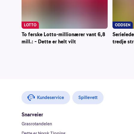
LOTTO
ODDSEN
To ferske Lotto-millionærer vant 6,8
Serielede
mill.: – Dette er helt vilt
tredje st
Kundeservice
Spillevett
Snarveier
Grasrotandelen
Dette er Norsk Tipping