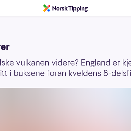
ver
dske vulkanen videre? England er kj
itt i buksene foran kveldens 8-delsfi