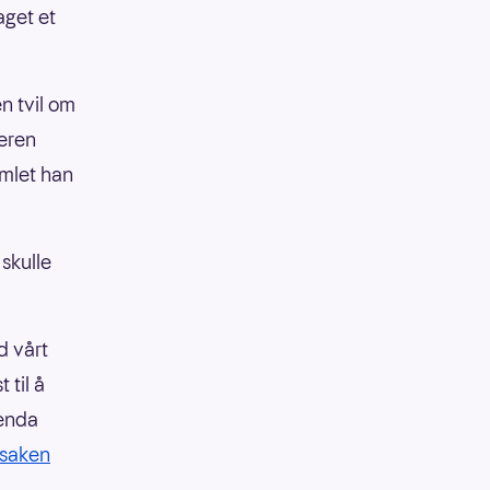
aget et
n tvil om
ieren
amlet han
skulle
d vårt
 til å
 enda
 saken