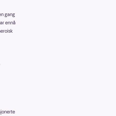
 en gang
har ennå
heroisk
e
sjonerte