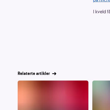
I kveld f
Relaterte artikler