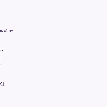
s ut av
 av
a
r
K1.