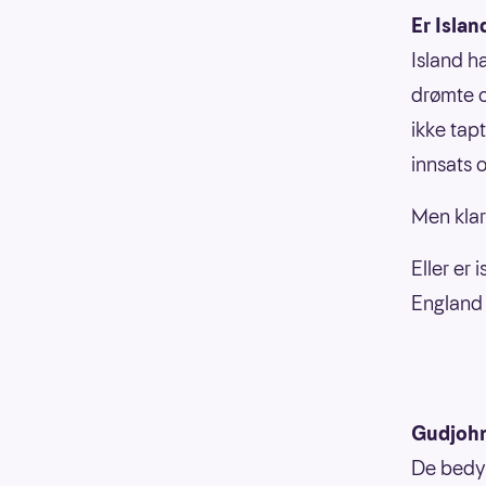
Er Islan
Island h
drømte o
ikke tapt
innsats o
Men klare
Eller er
England 
Gudjohn
De bedyr