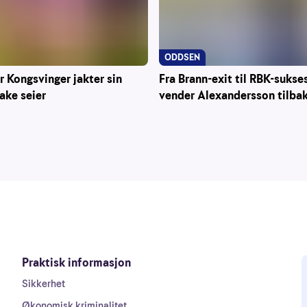
ODDSEN
r Kongsvinger jakter sin
Fra Brann-exit til RBK-sukse
rake seier
vender Alexandersson tilba
Praktisk informasjon
Sikkerhet
Økonomisk kriminalitet