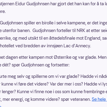
tjernen Eidur Gudjohnsen har gjort det han kan for å ta l
ere.
Gudjohnsen spiller en birolle i selve kampene, er det inge
le utenfor banen. Gudjohnsen forteller til NRK at etter se
errike, og med utsikt til en åttedelsfinale mot England, s
 hotellet ved bredden av innsjøen Lac d’Annecy.
net dagen etter kampen mot Østerrike og var glade. Men 
 dét? spør Gudjohnsen og fortsetter:
urte meg selv og spillerne om vi var glade? Hadde vi nåd
r kunne vi føre det videre? Var der mer i oss? Hadde vi lyst
 lenger? Kunne vi finne noe i oss som kunne frembringe
t, mer energi, og komme videre? spør veteranen.
Se hele
o