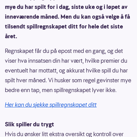
mye du har spilt for i dag, siste uke og i løpet av
inneværende måned. Men du kan også velge å få
tilsendt spillregnskapet ditt for hele det siste
året.
Regnskapet får du på epost med en gang, og det
viser hva innsatsen din har vært, hvilke premier du
eventuelt har mottatt, og akkurat hvilke spill du har
spilt hver måned. Vi husker som regel gevinster mye
bedre enn tap, men spillregnskapet lyver ikke.
Her kan du sjekke spillregnskapet ditt
Slik spiller du trygt
Hvis du ønsker litt ekstra oversikt og kontroll over