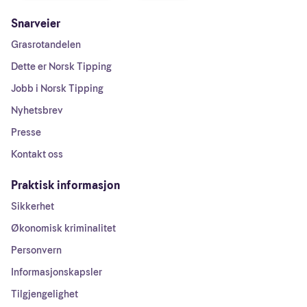
Snarveier
Grasrotandelen
Dette er Norsk Tipping
Jobb i Norsk Tipping
Nyhetsbrev
Presse
Kontakt oss
Praktisk informasjon
Sikkerhet
Økonomisk kriminalitet
Personvern
Informasjonskapsler
Tilgjengelighet