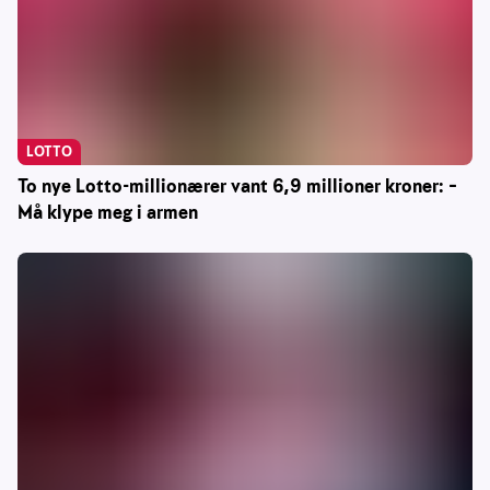
LOTTO
To nye Lotto-millionærer vant 6,9 millioner kroner: –
Må klype meg i armen