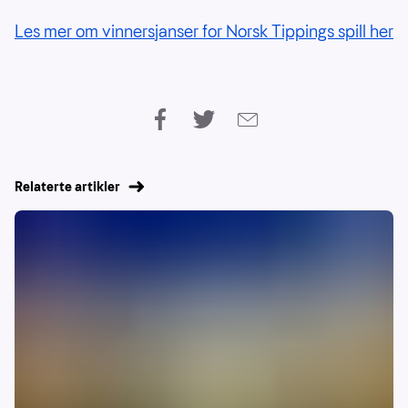
Les mer om vinnersjanser for Norsk Tippings spill her
Relaterte artikler