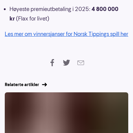
Høyeste premieutbetaling i 2025:
4 800 000
kr
(Flax for livet)
Les mer om vinnersjanser for Norsk Tippings spill her
Relaterte artikler