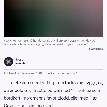
FLAX: Har du flaks så har du kanskje MillionFlax? Legg MillionFlax på
festbordet i år, lag spenning og stemning med Norges isbryter nr.1.
Colourbox
Sverre
Houmb
Publisert:
9. desember 2018
Endret:
2. januar 2023
Til julefesten er det virkelig rom for kos og hygge, og
da anbefaler vi å sette bordet med MillionFlax som
bordkort - nordmenns favorittlodd, eller med Flax
Gavelapper som bordkort.