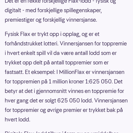
Det er en rekke forskjellige Flax-lodd - fysisk og
digitalt - med forskjellige spillegenskaper,
premiestiger og forskjellig vinnersjanse.
Fysisk Flax er trykt opp i opplag, og er et
forhåndstrukket lotteri. Vinnersjansen for toppremie
i hvert enkelt spill vil da være antall lodd som er
trykket opp delt på antall toppremier som er
fastsatt. Et eksempel: I MillionFlax er vinnersjansen
for toppremien på 1 million kroner 1:625 050. Det
betyr at det i gjennomsnitt vinnes en toppremie for
hver gang det er solgt 625 050 lodd. Vinnersjansen
for toppremier og øvrige premier er trykket bak på
hvert lodd.