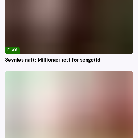
FLAX
Søvnløs natt: Millionær rett før sengetid