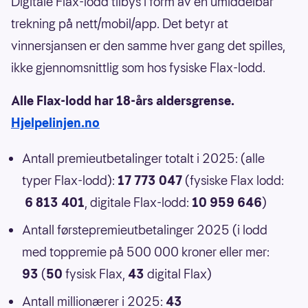
Digitale Flax-lodd tilbys i form av en umiddelbar
trekning på nett/mobil/app. Det betyr at
vinnersjansen er den samme hver gang det spilles,
ikke gjennomsnittlig som hos fysiske Flax-lodd.
Alle Flax-lodd har 18-års aldersgrense.
Hjelpelinjen.no
Antall premieutbetalinger totalt i 2025: (alle
typer Flax-lodd):
17 773 047
(fysiske Flax lodd:
6 813 401
, digitale Flax-lodd:
10 959 646
)
Antall førstepremieutbetalinger 2025 (i lodd
med toppremie på 500 000 kroner eller mer:
93
(
50
fysisk Flax,
43
digital Flax)
Antall millionærer i 2025:
43