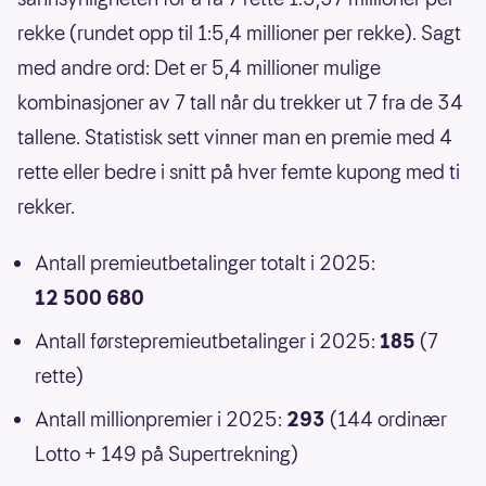
rekke (rundet opp til 1:5,4 millioner per rekke). Sagt
med andre ord: Det er 5,4 millioner mulige
kombinasjoner av 7 tall når du trekker ut 7 fra de 34
tallene. Statistisk sett vinner man en premie med 4
rette eller bedre i snitt på hver femte kupong med ti
rekker.
Antall premieutbetalinger totalt i 2025:
12 500 680
Antall førstepremieutbetalinger i 2025:
185
(7
rette)
Antall millionpremier i 2025:
293
(144 ordinær
Lotto + 149 på Supertrekning)