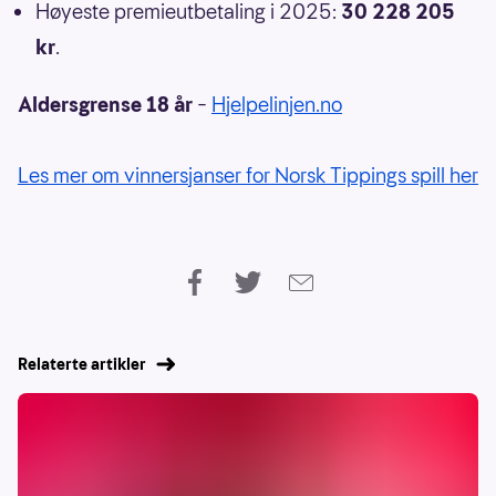
Høyeste premieutbetaling i 2025:
30 228 205
kr
.
Aldersgrense 18 år
–
Hjelpelinjen.no
Les mer om vinnersjanser for Norsk Tippings spill her
Relaterte artikler