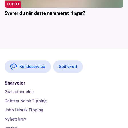
LOTTO
Svarer du når dette nummeret ringer?
Kundeservice
Spillevett
Snarveier
Grasrotandelen
Dette er Norsk Tipping
Jobb i Norsk Tipping
Nyhetsbrev