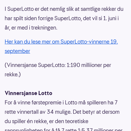
I SuperLotto er det nemlig slik at samtlige rekker du
har spilt siden forrige SuperLotto, det vil si 1. juni i
år, er med i trekningen.
Her kan du lese mer om SuperLotto-vinnerne 19.
september
(Vinnersjanse SuperLotto: 1:190 milliioner per
rekke.)
Vinnersjanse Lotto
For å vinne førstepremie i Lotto må spilleren ha 7
rette vinnertall av 34 mulige. Det betyr at dersom
du spiller én rekke, er den teoretiske
sannsynligheten for å få 7 rette 1:5,37 millioner per