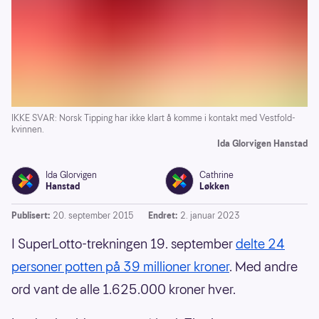
IKKE SVAR: Norsk Tipping har ikke klart å komme i kontakt med Vestfold-
kvinnen.
Ida Glorvigen Hanstad
Ida Glorvigen
Cathrine
Hanstad
Løkken
Publisert:
20. september 2015
Endret:
2. januar 2023
I SuperLotto-trekningen 19. september
delte 24
personer potten på 39 millioner kroner
. Med andre
ord vant de alle 1.625.000 kroner hver.