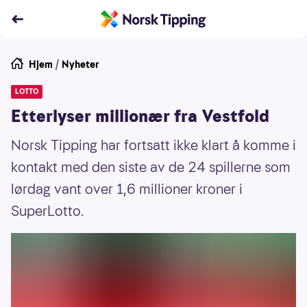
Hjem
/
Nyheter
LOTTO
Etterlyser millionær fra Vestfold
Norsk Tipping har fortsatt ikke klart å komme i
kontakt med den siste av de 24 spillerne som
lørdag vant over 1,6 millioner kroner i
SuperLotto.