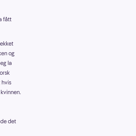
 fått
jekket
nken og
jeg la
orsk
 hvis
r kvinnen.
dde det