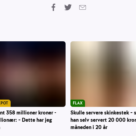
KPOT
FLAX
nt 358 millioner kroner -
Skulle servere skinkestek – s
lionær: – Dette har jeg
han selv servert 20 000 kron
å
måneden i 20 år