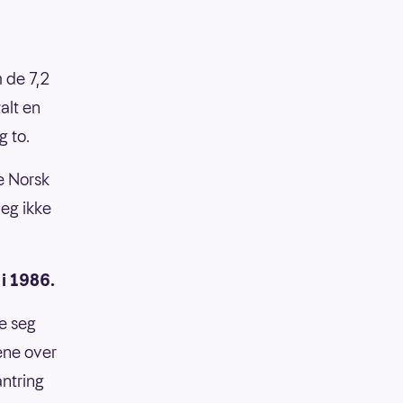
m de 7,2
alt en
g to.
e Norsk
jeg ikke
 i 1986.
de seg
gene over
ntring