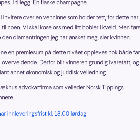
øpes. I tillegg: En flaske champagne.
l invitere over en venninne som holder tett, for dette har 
i til noen. Vi skal kose oss med litt bobler i kveld. Men førs
e den diamantringen jeg har ønsket meg, sier kvinnen.
nne en premiesum på dette nivået oppleves nok både fan
 overveldende. Derfor blir vinneren grundig ivaretatt, og
lant annet økonomisk og juridisk veiledning.
rækhus advokatfirma som veileder Norsk Tippings
innere.
ar innleveringsfrist kl. 18.00 lørdag