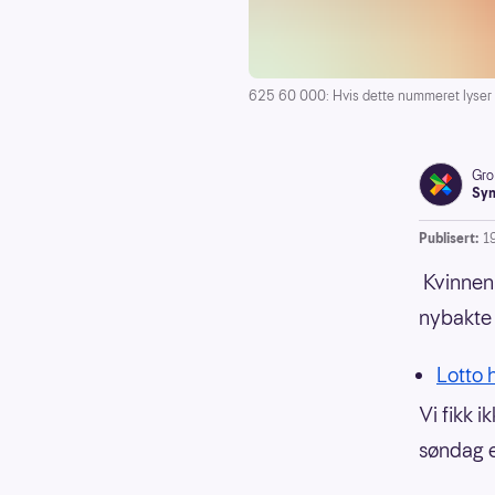
625 60 000: Hvis dette nummeret lyser op
Gro
Syn
Publisert:
1
Kvinnen 
nybakte 
Lotto h
Vi fikk i
søndag e