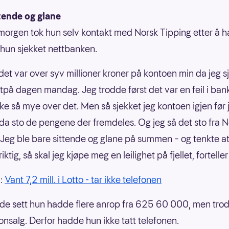
ttende og glane
morgen tok hun selv kontakt med Norsk Tipping etter å ha
 hun sjekket nettbanken.
 det var over syv millioner kroner på kontoen min da jeg s
 utpå dagen mandag. Jeg trodde først det var en feil i ba
kke så mye over det. Men så sjekket jeg kontoen igjen før 
da sto de pengene der fremdeles. Og jeg så det sto fra N
 Jeg ble bare sittende og glane på summen – og tenkte at
riktig, så skal jeg kjøpe meg en leilighet på fjellet, fortelle
å:
Vant 7,2 mill. i Lotto - tar ikke telefonen
e sett hun hadde flere anrop fra 625 60 000, men tro
fonsalg. Derfor hadde hun ikke tatt telefonen.