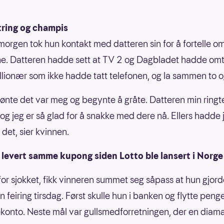
ring og champis
morgen tok hun kontakt med datteren sin for å fortelle o
ne. Datteren hadde sett at TV 2 og Dagbladet hadde omt
llionær som ikke hadde tatt telefonen, og la sammen to o
jønte det var meg og begynte å gråte. Datteren min ringt
 og jeg er så glad for å snakke med dere nå. Ellers hadde 
det, sier kvinnen.
 levert samme kupong siden Lotto ble lansert i Norge
s for sjokket, fikk vinneren summet seg såpass at hun gjor
en feiring tirsdag. Først skulle hun i banken og flytte pen
konto. Neste mål var gullsmedforretningen, der en diama