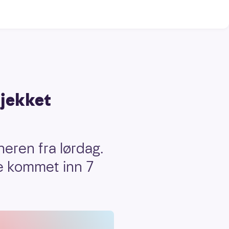
sjekket
neren fra lørdag.
de kommet inn 7