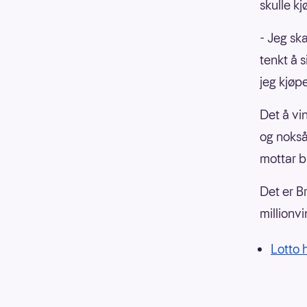
skulle kj
- Jeg ska
tenkt å s
jeg kjøp
Det å vi
og nokså
mottar b
Det er B
millionv
Lotto h