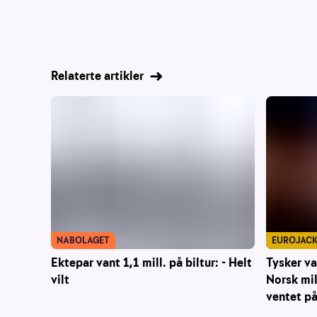
Relaterte artikler
NABOLAGET
EUROJAC
Ektepar vant 1,1 mill. på biltur: - Helt
Tysker va
vilt
Norsk mil
ventet p