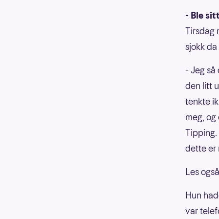
- Ble si
Tirsdag 
sjokk da
- Jeg så
den litt
tenkte i
meg, og 
Tipping.
dette er 
Les ogs
Hun hadd
var tele