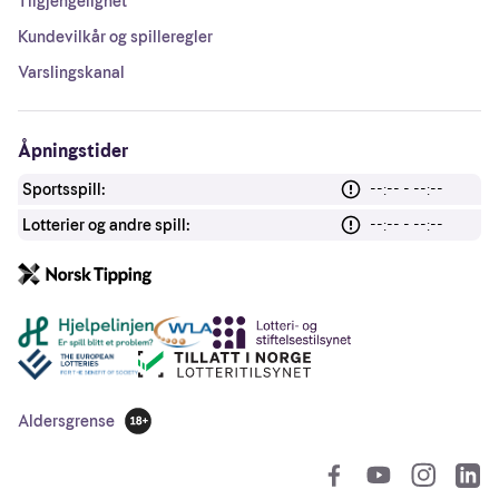
Tilgjengelighet
Kundevilkår og spilleregler
Varslingskanal
Åpningstider
Sportsspill:
--:-- - --:--
Lotterier og andre spill:
--:-- - --:--
Andre lenker
Aldersgrense
18 år
So