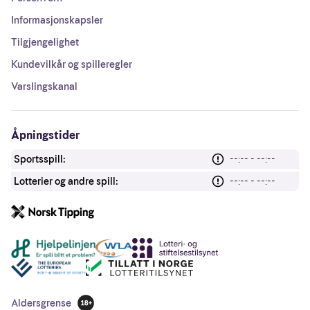
Informasjonskapsler
Tilgjengelighet
Kundevilkår og spilleregler
Varslingskanal
Åpningstider
Sportsspill:
--:-- - --:--
Lotterier og andre spill:
--:-- - --:--
Andre lenker
Aldersgrense
18 år