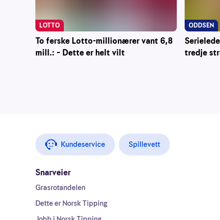
LOTTO
ODDSEN
To ferske Lotto-millionærer vant 6,8
Serielede
mill.: – Dette er helt vilt
tredje st
Kundeservice
Spillevett
Snarveier
Grasrotandelen
Dette er Norsk Tipping
Jobb i Norsk Tipping