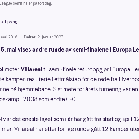
League semifinaler på torsdag.
sk Tipping
. mai 2016
Endret:
2. januar 2023
5. mai vises andre runde av semi-finalene i Europa L
ol
møter
Villareal
til semi-finale returoppgjør i Europa L
te kampen resulterte i ettmålstap for de røde fra Liverpo
nne på hjemmebane. Sist møte før årets turnering var en
pskamp i 2008 som endte 0-0.
 var det eneste laget som i år har gått fra start og spilt
, men Villareal har etter forrige runde gått 12 kamper ute