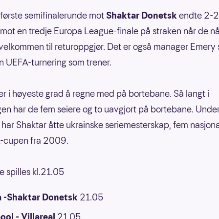
første semifinalerunde mot
Shaktar Donetsk
endte 2-2.
 mot en tredje Europa League-finale på straken når de n
velkommen til returoppgjør. Det er også manager Emery 
n UEFA-turnering som trener.
er i høyeste grad å regne med på bortebane. Så langt i
gen har de fem seiere og to uavgjort på bortebane. Unde
har Shaktar åtte ukrainske seriemesterskap, fem nasjon
-cupen fra 2009.
spilles kl.21.05
a -Shaktar Donetsk
21.05
ool - Villareal
21.05