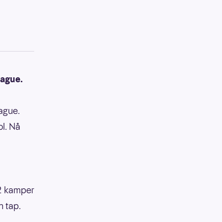
eague.
eague.
ol. Nå
 12 kamper
n tap.