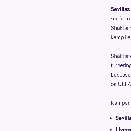
Sevillas
ser frem
Shaktar 
kamp i e
Shaktar 
turnerin
Lucescu 
og UEFA
Kampene 
Sevill
LIverp