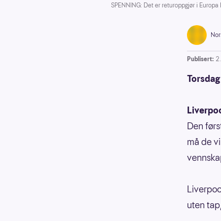
SPENNING: Det er returoppgjør i Europa 
Nor
Publisert:
2
Torsdag 
Liverpo
Den førs
må de vi
vennska
Liverpool
uten tap