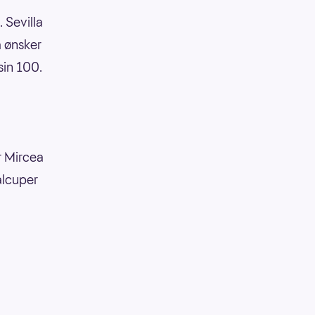
 Sevilla
å ønsker
sin 100.
r Mircea
alcuper