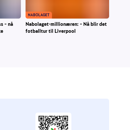
NABOLAGET
ss – nå
Nabolaget-millionæren: – Nå blir det
ke
fotballtur til Liverpool