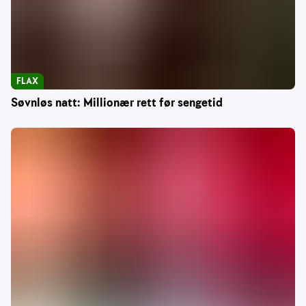
FLAX
Søvnløs natt: Millionær rett før sengetid