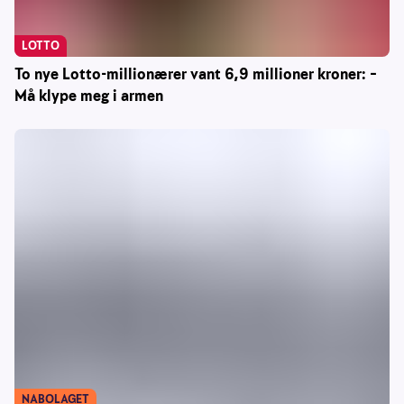
LOTTO
To nye Lotto-millionærer vant 6,9 millioner kroner: –
Må klype meg i armen
NABOLAGET