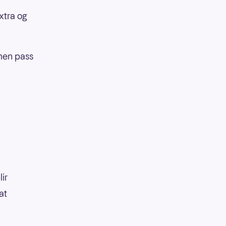
xtra og
(men pass
lir
at