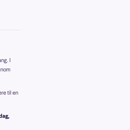
ng. I
ennom
re til en
dag,