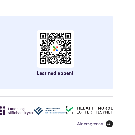
Last ned appen!
Aldersgrense
18 år