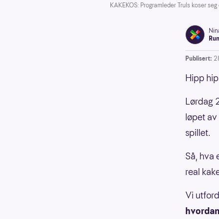
KAKEKOS: Programleder Truls koser seg e
Nin
Run
Publisert:
2
Hipp hip
Lørdag 2
løpet av
spillet.
Så, hva e
real kak
Vi utfor
hvordan 