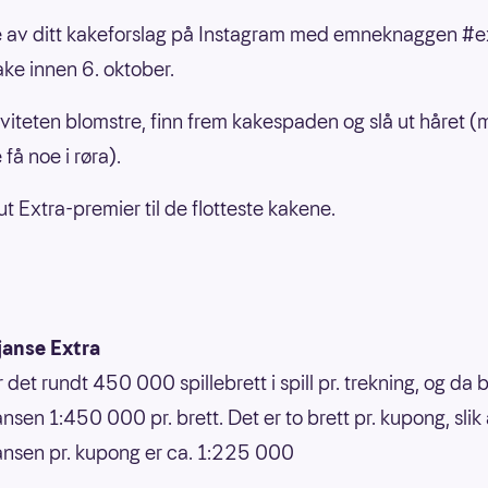
e av ditt kakeforslag på Instagram med emneknaggen #e
ke innen 6. oktober.
iviteten blomstre, finn frem kakespaden og slå ut håret 
 få noe i røra).
ut Extra-premier til de flotteste kakene.
janse Extra
r det rundt 450 000 spillebrett i spill pr. trekning, og da b
nsen 1:450 000 pr. brett. Det er to brett pr. kupong, slik 
ansen pr. kupong er ca. 1:225 000