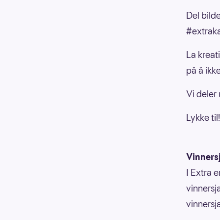
Del bild
#extraka
La kreat
på å ikke
Vi deler 
Lykke til!
Vinners
I Extra e
vinnersja
vinnersj