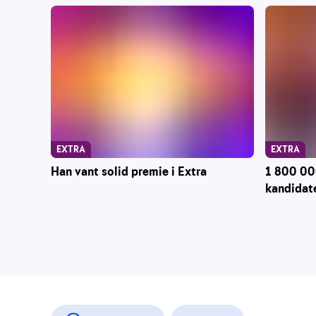
EXTRA
EXTRA
Han vant solid premie i Extra
1 800 000
kandidate