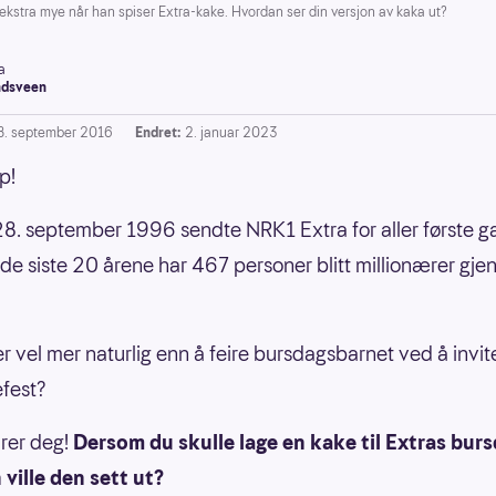
kstra mye når han spiser Extra-kake. Hvordan ser din versjon av kaka ut?
a
dsveen
8. september 2016
Endret:
2. januar 2023
p!
8. september 1996 sendte NRK1 Extra for aller første ga
 de siste 20 årene har 467 personer blitt millionærer gj
r vel mer naturlig enn å feire bursdagsbarnet ved å invite
efest?
drer deg!
Dersom du skulle lage en kake til Extras burs
ville den sett ut?