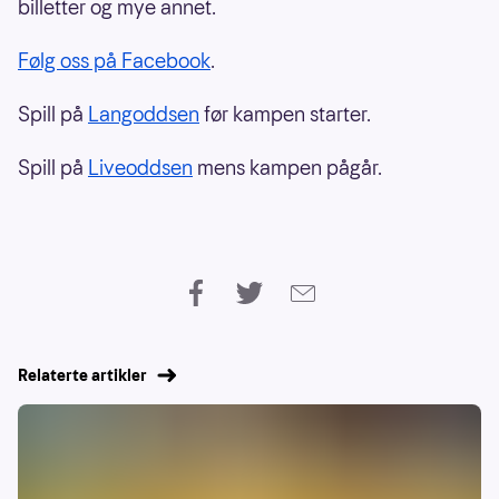
billetter og mye annet.
Følg oss på Facebook
.
Spill på
Langoddsen
før kampen starter.
Spill på
Liveoddsen
mens kampen pågår.
Relaterte artikler