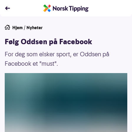
Hjem
/
Nyheter
Følg Oddsen på Facebook
For deg som elsker sport, er Oddsen på
Facebook et "must".