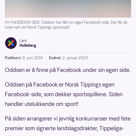
NY FACEBOOK-SIDE: Oddsen har fått sin egen Facebook-side. Der får du
siste nytt om Norsk Tippings sportsspill.
Lars
Hulleberg
Publisert:
9. juni 2016
Endret:
2. januar 2023
Oddsen er å finne på Facebook under sin egen side.
Oddsen på Facebook er Norsk Tippings egen
Facebook-side, som dekker sportsspillene. Siden
handler utelukkende om sport!
På siden arrangerer vi jevnlig konkurranser med fete
premier som signerte landslagsdrakter, Tippeliga-