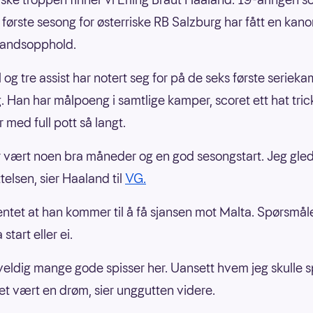
n første sesong for østerriske RB Salzburg har fått en kan
nlandsopphold.
 og tre assist har notert seg for på de seks første serieka
. Han har målpoeng i samtlige kamper, scoret ett hat tric
r med full pott så langt.
r vært noen bra måneder og en god sesongstart. Jeg gle
ettelsen, sier Haaland til
VG.
entet at han kommer til å få sjansen mot Malta. Spørsmål
 start eller ei.
 veldig mange gode spisser her. Uansett hvem jeg skulle s
t vært en drøm, sier unggutten videre.