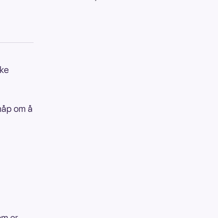
ske
 håp om å
om er