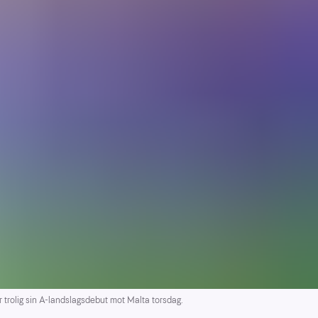
trolig sin A-landslagsdebut mot Malta torsdag.