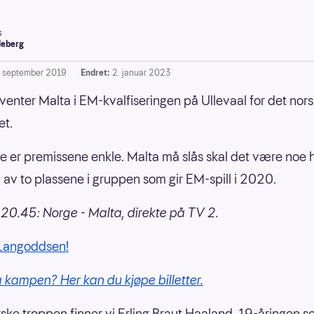
s
leberg
. september 2019
Endret:
2. januar 2023
venter Malta i EM-kvalfiseringen på Ullevaal for det nor
et.
e er premissene enkle. Malta må slås skal det være noe
 av to plassene i gruppen som gir EM-spill i 2020.
20.45: Norge - Malta, direkte på TV 2.
 Langoddsen!
å kampen? Her kan du kjøpe billetter.
rske troppen finner vi Erling Braut Haaland. 19-åringen s