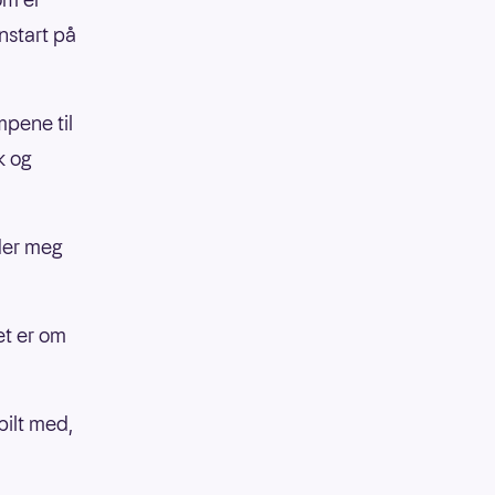
onstart på
mpene til
k og
der meg
et er om
pilt med,