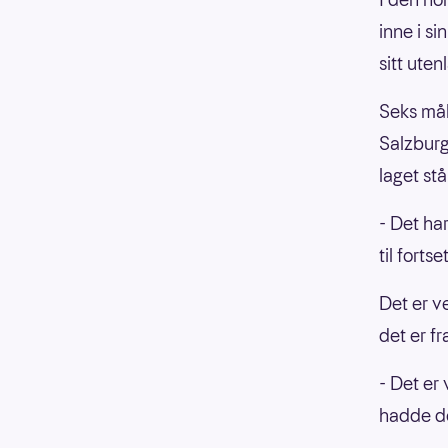
inne i si
sitt ute
Seks mål
Salzburg
laget stå
- Det ha
til forts
Det er v
det er fra
- Det er
hadde de