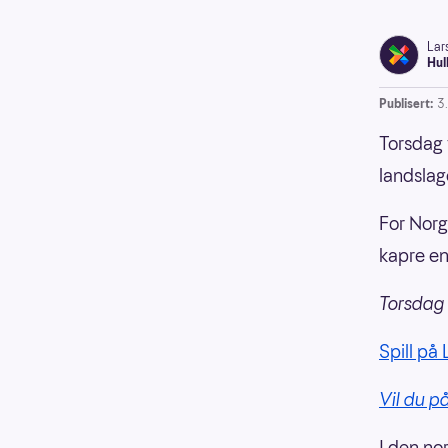
Lar
Hul
Publisert:
3
Torsdag 
landslag
For Norg
kapre en
Torsdag 
Spill på
Vil du p
I den no