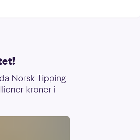
tet!
 da Norsk Tipping
lioner kroner i