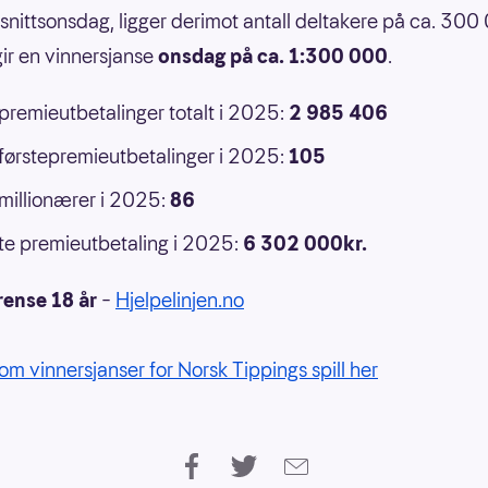
nittsonsdag, ligger derimot antall deltakere på ca. 300
ir en vinnersjanse
onsdag på ca. 1:300 000
.
 premieutbetalinger totalt i 2025:
2 985 406
 førstepremieutbetalinger i 2025:
105
 millionærer i 2025:
86
e premieutbetaling i 2025:
6 302 000kr.
rense 18 år
–
Hjelpelinjen.no
om vinnersjanser for Norsk Tippings spill her