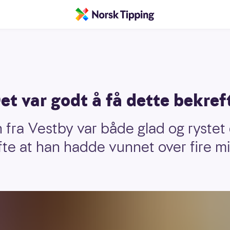
Det var godt å få dette bekref
 fra Vestby var både glad og rystet
fte at han hadde vunnet over fire mil