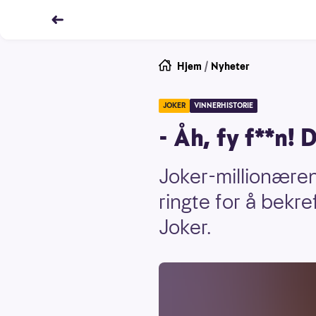
Hjem
/
Nyheter
JOKER
VINNERHISTORIE
- Åh, fy f**n! 
Joker-millionæren
ringte for å bekre
Joker.