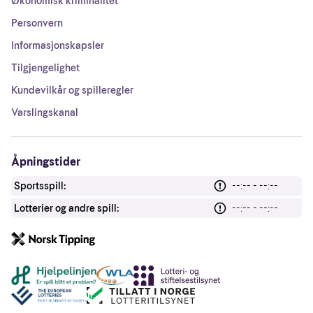
Økonomisk kriminalitet
Personvern
Informasjonskapsler
Tilgjengelighet
Kundevilkår og spilleregler
Varslingskanal
Åpningstider
Sportsspill:
--:-- - --:--
Lotterier og andre spill:
--:-- - --:--
Andre lenker