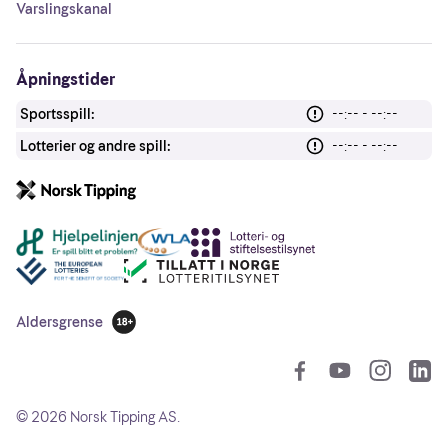
Varslingskanal
Åpningstider
Sportsspill:
--:-- - --:--
Lotterier og andre spill:
--:-- - --:--
Andre lenker
Aldersgrense
18 år
So
©
2026
Norsk Tipping AS.