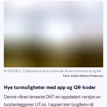
BY OG FJELL: 7-fjellsturen er en av turene der du kan kombinere by og fjell.
Foto: André Marton Pedersen
Nye turmuligheter med app og QR-koder
Denne våren lanserte DNT en oppdatert versjon av
turplanleggeren UT.no. I appen kan turgåere nå