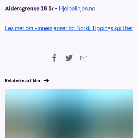
Aldersgrense 18 år
–
Hjelpelinjen.no
Les mer om vinnersjanser for Norsk Tippings spill her
Relaterte artikler