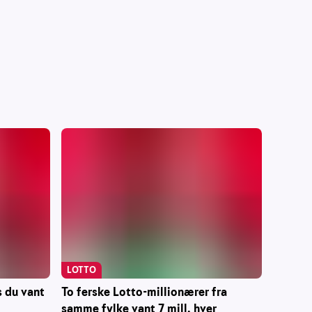
LOTTO
To ferske Lotto-millionærer fra
s du vant
samme fylke vant 7 mill. hver