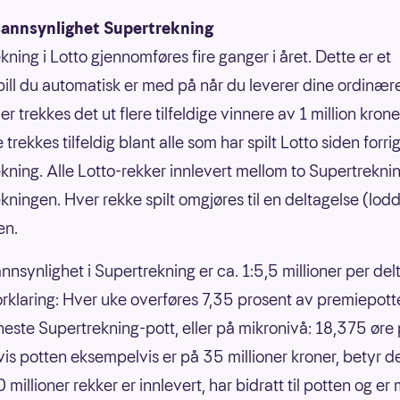
annsynlighet Supertrekning
kning i Lotto gjennomføres fire ganger i året. Dette er et
spill du automatisk er med på når du leverer dine ordinær
er trekkes det ut flere tilfeldige vinnere av 1 million krone
trekkes tilfeldig blant alle som har spilt Lotto siden forri
kning. Alle Lotto-rekker innlevert mellom to Supertreknin
kningen. Hver rekke spilt omgjøres til en deltagelse (lodd
en.
nnsynlighet i Supertrekning er ca. 1:5,5 millioner per de
orklaring: Hver uke overføres 7,35 prosent av premiepott
l neste Supertrekning-pott, eller på mikronivå: 18,375 øre
vis potten eksempelvis er på 35 millioner kroner, betyr de
 millioner rekker er innlevert, har bidratt til potten og er