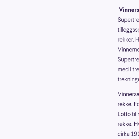
Vinners
Supertre
tilleggs
rekker. H
Vinnerne 
Supertre
med i tre
trekning
Vinnersa
rekke. F
Lotto ti
rekke. H
cirka 190