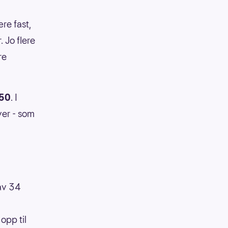
re fast,
. Jo flere
re
50
. I
ver - som
 av 34
opp til