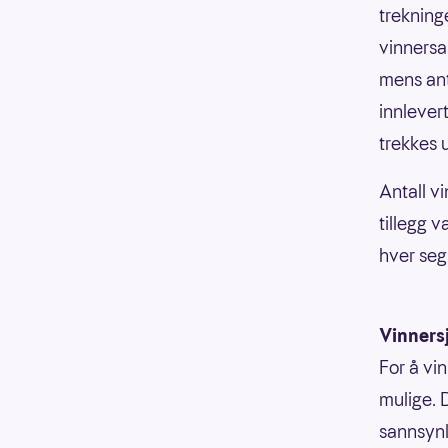
trekninge
vinnersa
mens anta
innlever
trekkes 
Antall v
tillegg 
hver seg
Vinners
For å vin
mulige. 
sannsynli