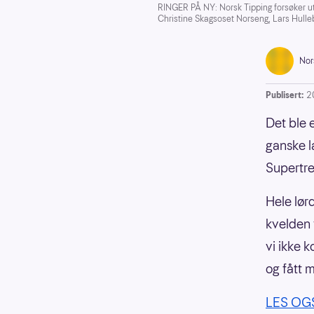
RINGER PÅ NY: Norsk Tipping forsøker u
Christine Skagsoset Norseng, Lars Hulleb
Nor
Publisert:
2
Det ble 
ganske l
Supertrek
Hele lør
kvelden 
vi ikke 
og fått 
LES OGSÅ