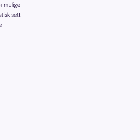
er mulige
tisk sett
e
å