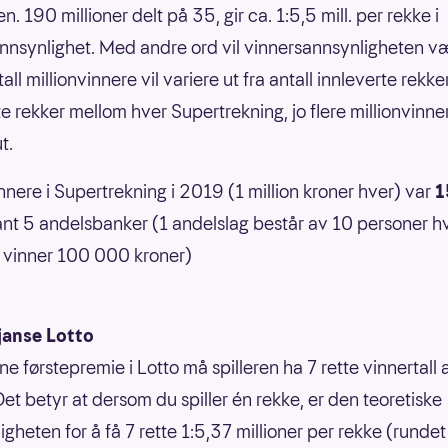
n. 190 millioner delt på 35, gir ca. 1:5,5 mill. per rekke i
nnsynlighet. Med andre ord vil vinnersannsynligheten væ
ll millionvinnere vil variere ut fra antall innleverte rekker
te rekker mellom hver Supertrekning, jo flere millionvinne
ut.
innere i Supertrekning i 2019 (1 million kroner hver) var
1
vant 5 andelsbanker (1 andelslag består av 10 personer h
 vinner 100 000 kroner)
janse Lotto
ne førstepremie i Lotto må spilleren ha 7 rette vinnertall
Det betyr at dersom du spiller én rekke, er den teoretiske
gheten for å få 7 rette 1:5,37 millioner per rekke (rundet 