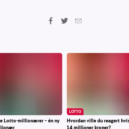
LOTTO
ke Lotto-millionærer – én ny
Hvordan ville du reagert hvi
llionær
14 millioner kroner?