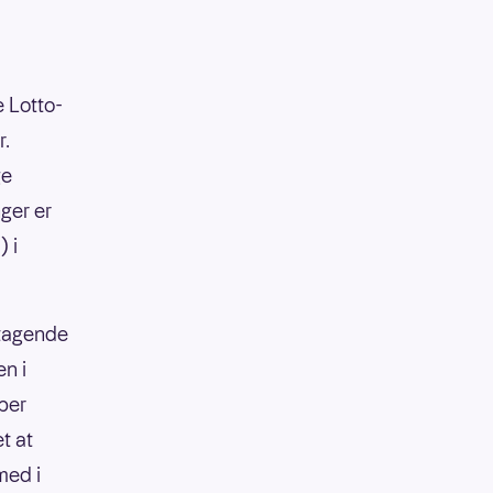
e Lotto-
r.
ge
ger er
) i
ltagende
en i
 per
t at
 med i