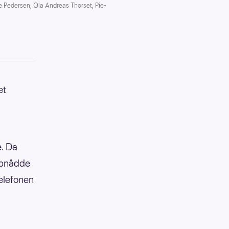
e Pedersen, Ola Andreas Thorset, Pie-
et
e. Da
ppnådde
telefonen