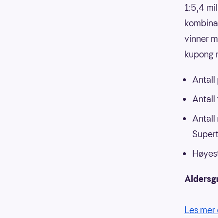
1:5,4 mi
kombinasj
vinner m
kupong m
Antall
Antall
Antall
Supert
Høyest
Aldersg
Les mer 