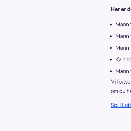
Her er d
Mann f
Mann f
Mann f
Kvinne
Mann f
Vi forts
om du ha
Spill Lot