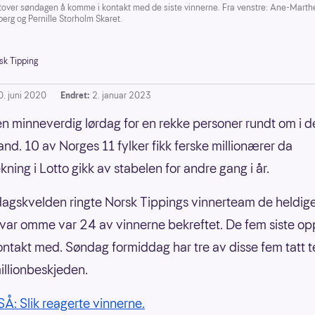
tover søndagen å komme i kontakt med de siste vinnerne. Fra venstre: Ane-Marth
erg og Pernille Storholm Skaret.
sk Tipping
0. juni 2020
Endret:
2. januar 2023
en minneverdig lørdag for en rekke personer rundt om i d
and. 10 av Norges 11 fylker fikk ferske millionærer da
ning i Lotto gikk av stabelen for andre gang i år.
dagskvelden ringte Norsk Tippings vinnerteam de heldig
var omme var 24 av vinnerne bekreftet. De fem siste o
kontakt med. Søndag formiddag har tre av disse fem tatt 
millionbeskjeden.
: Slik reagerte vinnerne.