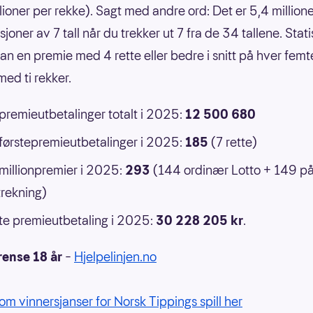
llioner per rekke). Sagt med andre ord: Det er 5,4 million
oner av 7 tall når du trekker ut 7 fra de 34 tallene. Statis
an en premie med 4 rette eller bedre i snitt på hver femt
ed ti rekker.
 premieutbetalinger totalt i 2025:
12 500 680
 førstepremieutbetalinger i 2025:
185
(7 rette)
 millionpremier i 2025:
293
(144 ordinær Lotto + 149 p
rekning)
e premieutbetaling i 2025:
30 228 205 kr
.
rense 18 år
–
Hjelpelinjen.no
om vinnersjanser for Norsk Tippings spill her