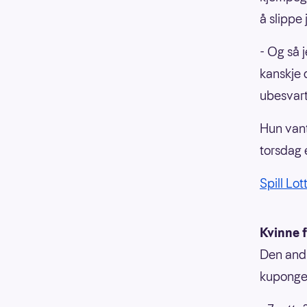
å slippe 
- Og så j
kanskje d
ubesvart
Hun vant
torsdag 
Spill Lot
Kvinne f
Den andr
kupongen