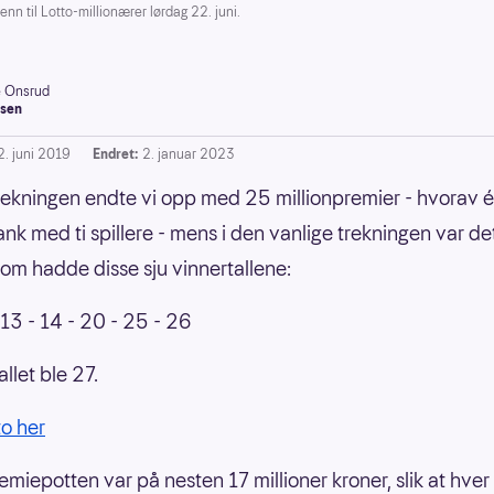
nn til Lotto-millionærer lørdag 22. juni.
e Onsrud
sen
2. juni 2019
Endret:
2. januar 2023
rekningen endte vi opp med 25 millionpremier - hvorav én
nk med ti spillere - mens i den vanlige trekningen var de
 som hadde disse sju vinnertallene:
 13 - 14 - 20 - 25 - 26
allet ble 27.
to her
emiepotten var på nesten 17 millioner kroner, slik at hve