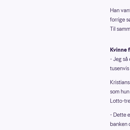
Han vant
forrige s
Til samm
Kvinne 
- Jeg så 
tusenvis 
Kristian
som hun 
Lotto-tr
- Dette e
banken o