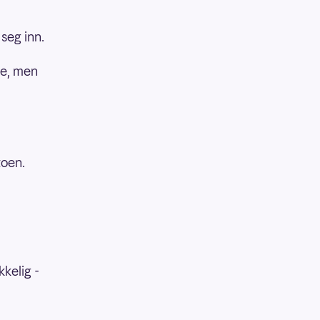
seg inn.
te, men
toen.
kkelig -