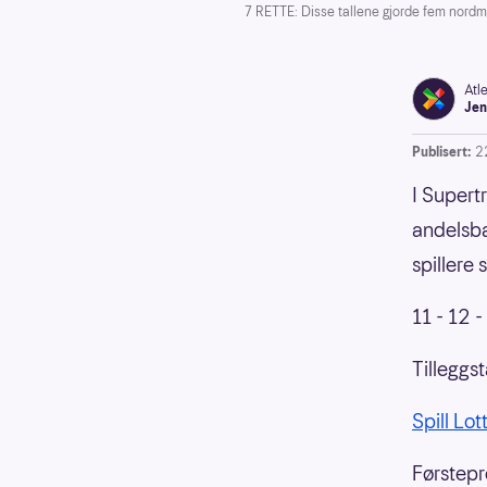
7 RETTE: Disse tallene gjorde fem nordme
Atl
Jen
Publisert:
2
I Supert
andelsba
spillere
11 - 12 -
Tilleggst
Spill Lot
Førstepr