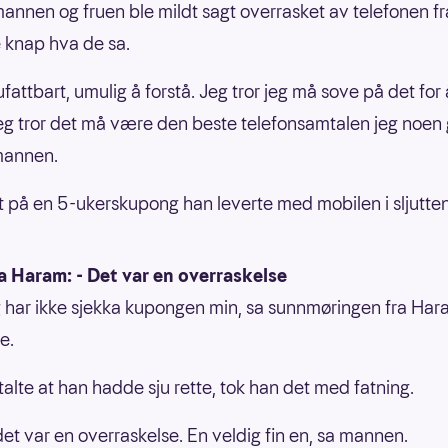
annen og fruen ble mildt sagt overrasket av telefonen f
e knap hva de sa.
ufattbart, umulig å forstå. Jeg tror jeg må sove på det for
Jeg tror det må være den beste telefonsamtalen jeg noen
 mannen.
 på en 5-ukerskupong han leverte med mobilen i sljutten
a Haram: - Det var en overraskelse
eg har ikke sjekka kupongen min, sa sunnmøringen fra Ha
e.
talte at han hadde sju rette, tok han det med fatning.
 det var en overraskelse. En veldig fin en, sa mannen.