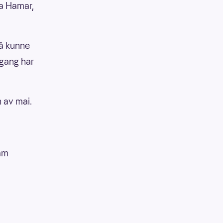
ra Hamar,
 å kunne
 gang har
 av mai.
ram