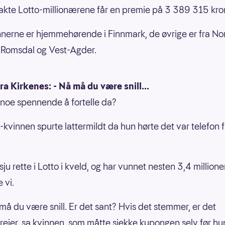
kte Lotto-millionærene får en premie på 3 389 315 kro
nnerne er hjemmehørende i Finnmark, de øvrige er fra No
 Romsdal og Vest-Agder.
ra Kirkenes: - Nå må du være snill...
 noe spennende å fortelle da?
-kvinnen spurte lattermildt da hun hørte det var telefon f
sju rette i Lotto i kveld, og har vunnet nesten 3,4 millione
e vi.
å må du være snill. Er det sant? Hvis det stemmer, er det
eier, sa kvinnen, som måtte sjekke kupongen selv før hu