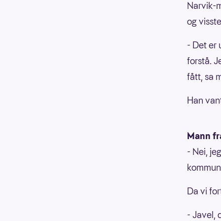
Narvik-m
og visst
- Det er 
forstå. 
fått, sa
Han vant
Mann fr
- Nei, j
kommun
Da vi for
- Javel,