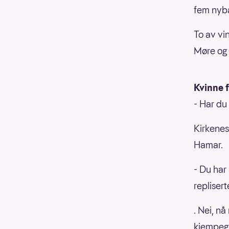
fem nyba
To av vi
Møre og
Kvinne f
- Har du
Kirkenes
Hamar.
- Du har 
replisert
. Nei, n
kjempegr