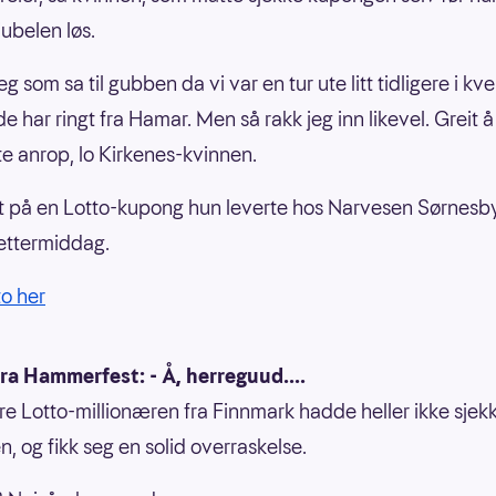
jubelen løs.
eg som sa til gubben da vi var en tur ute litt tidligere i kve
e har ringt fra Hamar. Men så rakk jeg inn likevel. Greit å
e anrop, lo Kirkenes-kvinnen.
 på en Lotto-kupong hun leverte hos Narvesen Sørnesb
ettermiddag.
to her
ra Hammerfest: - Å, herreguud....
e Lotto-millionæren fra Finnmark hadde heller ikke sjek
, og fikk seg en solid overraskelse.