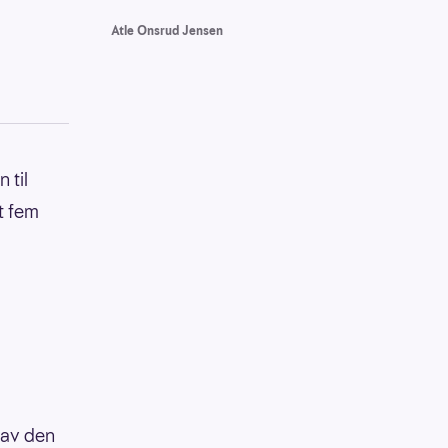
Atle Onsrud Jensen
 til
t fem
r av den