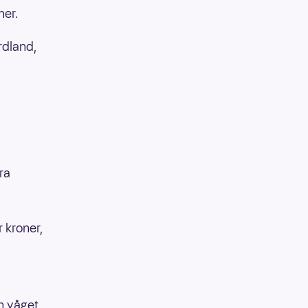
ner.
rdland,
ra
r kroner,
n våget