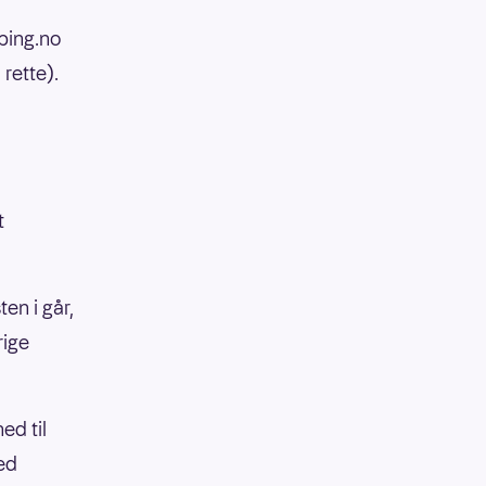
ping.no
 rette).
t
en i går,
rige
ed til
med