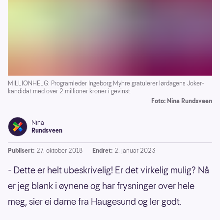
MILLIONHELG: Programleder Ingeborg Myhre gratulerer lørdagens Joker-
kandidat med over 2 millioner kroner i gevinst.
Foto: Nina Rundsveen
Nina
Rundsveen
Publisert:
27. oktober 2018
Endret:
2. januar 2023
- Dette er helt ubeskrivelig! Er det virkelig mulig? Nå
er jeg blank i øynene og har frysninger over hele
meg, sier ei dame fra Haugesund og ler godt.