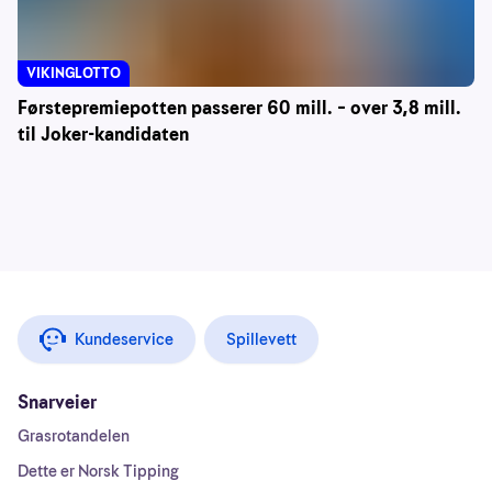
VIKINGLOTTO
Førstepremiepotten passerer 60 mill. – over 3,8 mill.
til Joker-kandidaten
Kundeservice
Spillevett
Snarveier
Grasrotandelen
Dette er Norsk Tipping