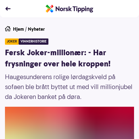
Hjem
/
Nyheter
JOKER
VINNERHISTORIE
Fersk Joker-millionær: - Har
frysninger over hele kroppen!
Haugesunderens rolige lørdagskveld på
sofaen ble brått byttet ut med vill millionjubel
da Jokeren banket på døra.