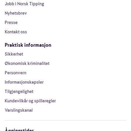
Jobb i Norsk Tipping
Nyhetsbrev
Presse
Kontakt oss
Praktisk informasjon
Sikkerhet
Økonomisk kriminalitet
Personvern
Informasjonskapsler
Tilgjengelighet
Kundevilkår og spilleregler
Varslingskanal
Åpningstider