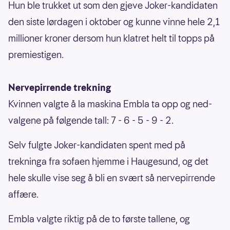
Hun ble trukket ut som den gjeve Joker-kandidaten
den siste lørdagen i oktober og kunne vinne hele 2,1
millioner kroner dersom hun klatret helt til topps på
premiestigen.
Nervepirrende trekning
Kvinnen valgte å la maskina Embla ta opp og ned-
valgene på følgende tall: 7 - 6 - 5 - 9 - 2.
Selv fulgte Joker-kandidaten spent med på
trekninga fra sofaen hjemme i Haugesund, og det
hele skulle vise seg å bli en svært så nervepirrende
affære.
Embla valgte riktig på de to første tallene, og