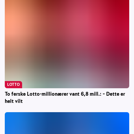
LOTTO
To ferske Lotto-millionærer vant 6,8 mill.: – Dette er
helt vilt