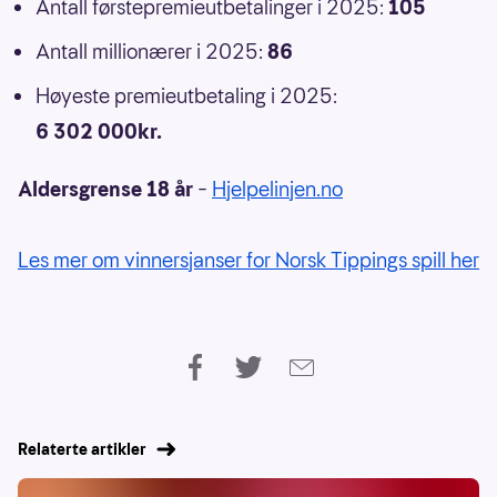
Antall førstepremieutbetalinger i 2025:
105
Antall millionærer i 2025:
86
Høyeste premieutbetaling i 2025:
6 302 000kr.
Aldersgrense 18 år
–
Hjelpelinjen.no
Les mer om vinnersjanser for Norsk Tippings spill her
Relaterte artikler