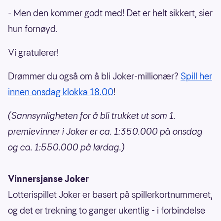
- Men den kommer godt med! Det er helt sikkert, sier
hun fornøyd.
Vi gratulerer!
Drømmer du også om å bli Joker-millionær?
Spill her
innen onsdag klokka 18.00
!
(Sannsynligheten for å bli trukket ut som 1.
premievinner i Joker er ca. 1:350.000 på onsdag
og ca. 1:550.000 på lørdag.)
Vinnersjanse Joker
Lotterispillet Joker er basert på spillerkortnummeret,
og det er trekning to ganger ukentlig - i forbindelse