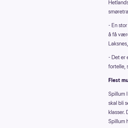
Hetlands
smøretra
- En sto
å få være
Laksnes,
- Det er
fortelle
Flest m
Spillum 
skal bli 
klasser. 
Spillum h