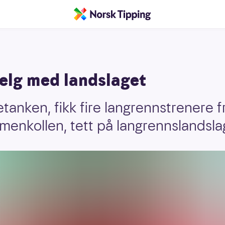
lg med landslaget
ken, fikk fire langrennstrenere fr
enkollen, tett på langrennslandsla