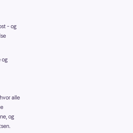
ost – og
lse
e og
hvor alle
te
ene, og
tsen.