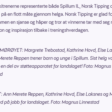
skitrenerne representerte både Spillum IL, Norsk Tipping 
 på en flott måte gjennom helga. Norsk Tipping er glad fo
mmen en sjanse og håper og tror at vinnerne tar med seg
on og inspirasjon tilbake i treningshverdagen.
SMØRØYET: Margrete Trebostad, Kathrine Hovd, Else L
erete Reppen trener barn og unge i Spillum. Sist helg v
g en del av støtteapparatet for landslaget! Foto: Magnus
ad
: Ann Merete Reppen, Kathrine Hovd, Else Laksnes og 
d på jobb for landslaget. Foto: Magnus Linnestad