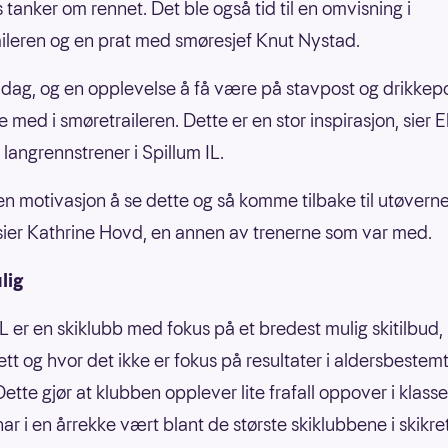
 tanker om rennet. Det ble også tid til en omvisning i
ileren og en prat med smøresjef Knut Nystad.
r dag, og en opplevelse å få være på stavpost og drikkep
 med i smøretraileren. Dette er en stor inspirasjon, sier E
 langrennstrener i Spillum IL.
 en motivasjon å se dette og så komme tilbake til utøvern
, sier Kathrine Hovd, en annen av trenerne som var med.
ulig
IL er en skiklubb med fokus på et bredest mulig skitilbud, 
sett og hvor det ikke er fokus på resultater i aldersbestem
Dette gjør at klubben opplever lite frafall oppover i klass
ar i en årrekke vært blant de største skiklubbene i skikre