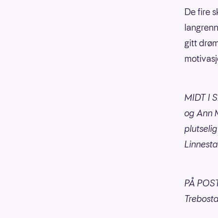
De fire 
langrenn
gitt drø
motivasj
MIDT I 
og Ann M
plutseli
Linnest
PÅ POST
Trebosta