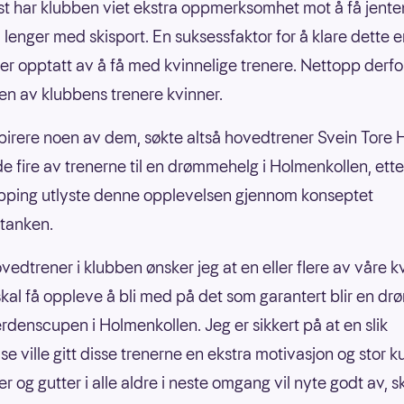
st har klubben viet ekstra oppmerksomhet mot å få jenten
 lenger med skisport. En suksessfaktor for å klare dette e
er opptatt av å få med kvinnelige trenere. Nettopp derfo
en av klubbens trenere kvinner.
spirere noen av dem, søkte altså hovedtrener Svein Tore
de fire av trenerne til en drømmehelg i Holmenkollen, ette
pping utlyste denne opplevelsen gjennom konseptet
anken.
vedtrener i klubben ønsker jeg at en eller flere av våre k
skal få oppleve å bli med på det som garantert blir en 
rdenscupen i Holmenkollen. Jeg er sikkert på at en slik
se ville gitt disse trenerne en ekstra motivasjon og stor 
r og gutter i alle aldre i neste omgang vil nyte godt av, s