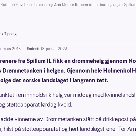
thrine Hovd, Else Laksnes og Ann Merete Reppen trener barn og unge i Spillum. S
sk Tipping
5. mars 2018
Endret:
18. januar 2023
itrenere fra Spillum IL fikk en drømmehelg gjennom N
s Drømmetanken i helgen. Gjennom hele Holmenkoll-
følge det norske landslaget i langrenn tett.
ktet i en innholdsrik helg var middag med kvinnelands
og støtteapparat lørdag kveld.
hadde vinnerne av Drømmetanken stått på drikkepost p
r, hilst på støtteapparatet og hørt landslagstrener Tor Ar