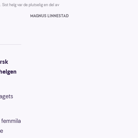
ist helg var de plutselig en del av
MAGNUS LINNESTAD
orsk
helgen
lagets
å femmila
ne