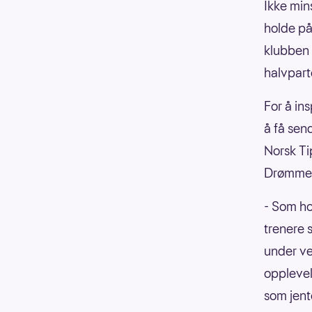
Ikke min
holde på
klubben 
halvpart
For å in
å få sen
Norsk Ti
Drømmet
- Som ho
trenere 
under ve
opplevel
som jente