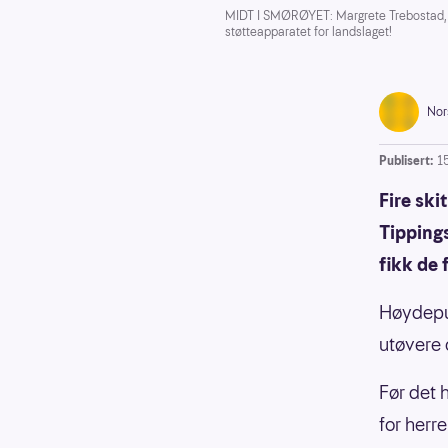
MIDT I SMØRØYET: Margrete Trebostad, Ka
støtteapparatet for landslaget!
Nor
Publisert:
1
Fire sk
Tipping
fikk de 
Høydepun
utøvere 
Før det 
for herre