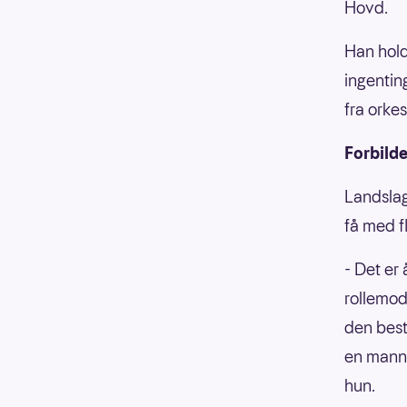
Hovd.
Han hold
ingentin
fra orke
Forbilde
Landslag
få med fl
- Det er 
rollemod
den best
en mannl
hun.