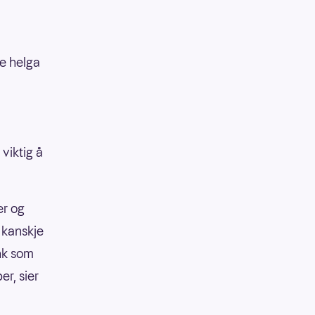
ge helga
viktig å
er og
t kanskje
nk som
r, sier