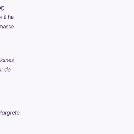
og
r å ha
 masse
aksnes
ar de
Margrete