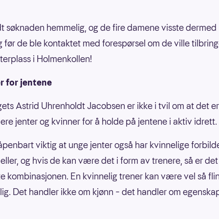
t søknaden hemmelig, og de fire damene visste dermed
g før de ble kontaktet med forespørsel om de ville tilbrin
sterplass i Holmenkollen!
r for jentene
ets Astrid Uhrenholdt Jacobsen er ikke i tvil om at det er 
ere jenter og kvinner for å holde på jentene i aktiv idrett.
åpenbart viktig at unge jenter også har kvinnelige forbild
eller, og hvis de kan være det i form av trenere, så er de
e kombinasjonen. En kvinnelig trener kan være vel så fli
ig. Det handler ikke om kjønn – det handler om egenskape