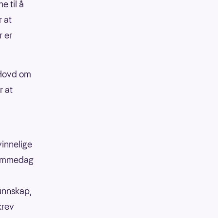
e til å
r at
r er
 Hovd om
r at
vinnelige
drømmedag
kunnskap,
krev