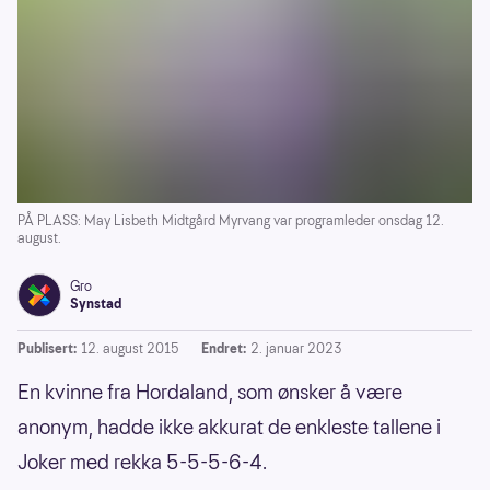
PÅ PLASS: May Lisbeth Midtgård Myrvang var programleder onsdag 12.
august.
Gro
Synstad
Publisert:
12. august 2015
Endret:
2. januar 2023
En kvinne fra Hordaland, som ønsker å være
anonym, hadde ikke akkurat de enkleste tallene i
Joker med rekka 5-5-5-6-4.