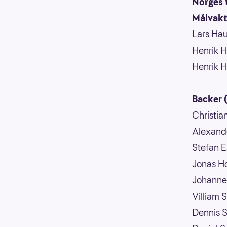
Norges 
Målvakt
Lars Ha
Henrik 
Henrik H
Backer (
Christia
Alexande
Stefan E
Jonas Ho
Johanne
Villiam 
Dennis 