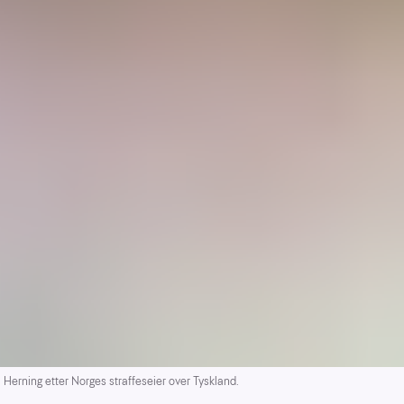
Herning etter Norges straffeseier over Tyskland.