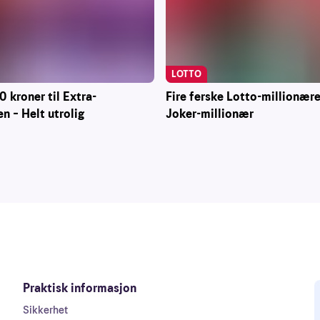
LOTTO
Fire ferske Lotto-millionære
 kroner til Extra-
Joker-millionær
n – Helt utrolig
Praktisk informasjon
Sikkerhet