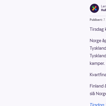
Lar
Hul
Publisert:
7
Tirsdag 
Norge åp
Tyskland
Tyskland
kamper.
Kvartfin
Finland 
slå Norg
Tirsdag 