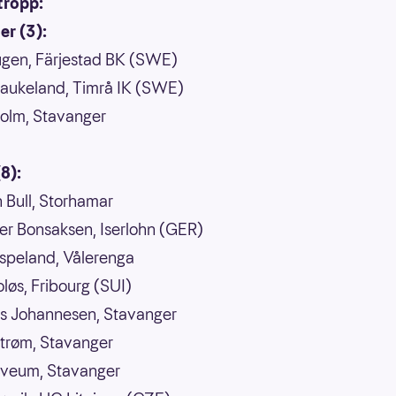
tropp:
er (3):
ugen, Färjestad BK (SWE)
Haukeland, Timrå IK (SWE)
olm, Stavanger
8):
n Bull, Storhamar
r Bonsaksen, Iserlohn (GER)
speland, Vålerenga
løs, Fribourg (SUI)
s Johannesen, Stavanger
Strøm, Stavanger
Sveum, Stavanger