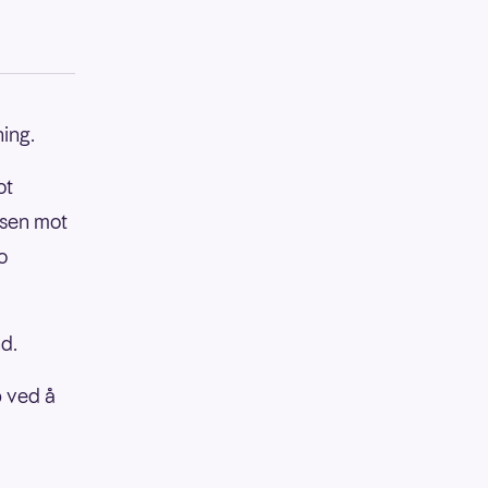
ning.
ot
nsen mot
o
d.
p ved å