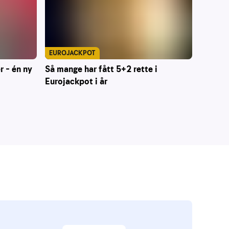
EUROJACKPOT
r – én ny
Så mange har fått 5+2 rette i
Eurojackpot i år