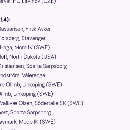
ørvik, HC Litvinov (CZE)
(14):
astiansen, Frisk Asker
 Forsberg, Stavanger
 Haga, Mora IK (SWE)
off, North Dakota (USA)
istiansen, Sparta Sarpsborg
indström, Vålerenga
re Olimb, Linköping (SWE)
Olimb, Linköping (SWE)
Valkvæ Olsen, Södertälje SK (SWE)
oest, Sparta Sarpsborg
Røymark, Modo IK (SWE)