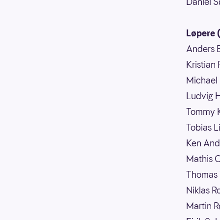
Daniel S
Løpere 
Anders B
Kristian
Michael
Ludvig H
Tommy Kr
Tobias L
Ken And
Mathis 
Thomas 
Niklas R
Martin 