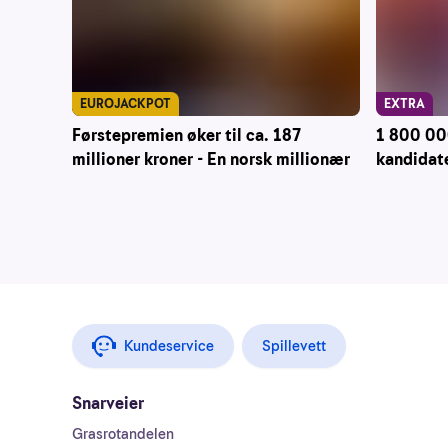
EUROJACKPOT
EXTRA
Førstepremien øker til ca. 187
1 800 000
millioner kroner - En norsk millionær
kandidate
Kundeservice
Spillevett
Snarveier
Grasrotandelen