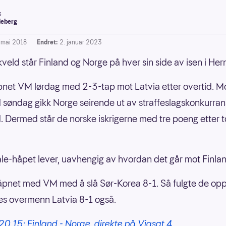
s
leberg
. mai 2018
Endret:
2. januar 2023
kveld står Finland og Norge på hver sin side av isen i Her
net VM lørdag med 2-3-tap mot Latvia etter overtid. M
 søndag gikk Norge seirende ut av straffeslagskonkurra
. Dermed står de norske iskrigerne med tre poeng etter t
ale-håpet lever, uavhengig av hvordan det går mot Finlan
åpnet med VM med å slå Sør-Korea 8-1. Så fulgte de op
es overmenn Latvia 8-1 også.
20.15: Finland - Norge, direkte på Viasat 4