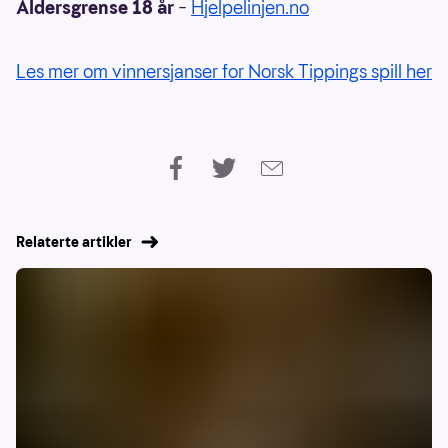
Aldersgrense 18 år
–
Hjelpelinjen.no
Les mer om vinnersjanser for Norsk Tippings spill her
Relaterte artikler