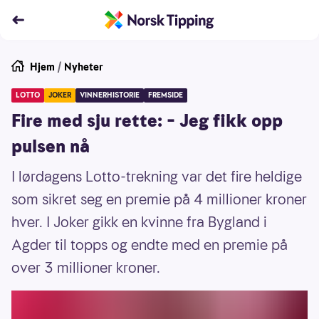
Hjem
/
Nyheter
LOTTO
JOKER
VINNERHISTORIE
FREMSIDE
Fire med sju rette: – Jeg fikk opp
pulsen nå
I lørdagens Lotto-trekning var det fire heldige
som sikret seg en premie på 4 millioner kroner
hver. I Joker gikk en kvinne fra Bygland i
Agder til topps og endte med en premie på
over 3 millioner kroner.