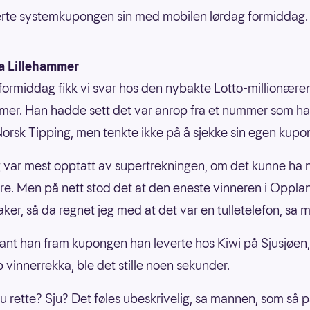
rte systemkupongen sin med mobilen lørdag formiddag.
a Lillehammer
ormiddag fikk vi svar hos den nybakte Lotto-millionære
mer. Han hadde sett det var anrop fra et nummer som ha
 Norsk Tipping, men tenkte ikke på å sjekke sin egen kupo
eg var mest opptatt av supertrekningen, om det kunne ha
øre. Men på nett stod det at den eneste vinneren i Oppla
aker, så da regnet jeg med at det var en tulletelefon, sa
ant han fram kupongen han leverte hos Kiwi på Sjusjøen,
p vinnerrekka, ble det stille noen sekunder.
 Sju rette? Sju? Det føles ubeskrivelig, sa mannen, som så 