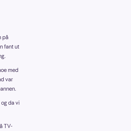
n på
n fant ut
ng.
 noe med
nd var
 mannen.
 og da vi
på TV-