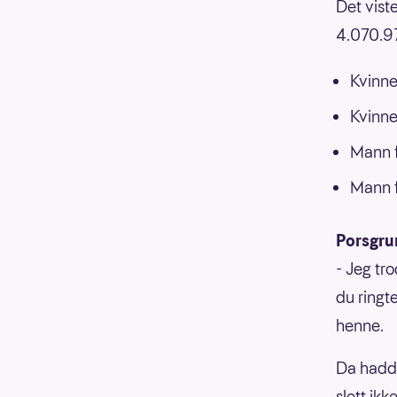
Det viste
4.070.97
Kvinne
Kvinne
Mann f
Mann f
Porsgrun
- Jeg tr
du ringt
henne.
Da hadde
slett ik