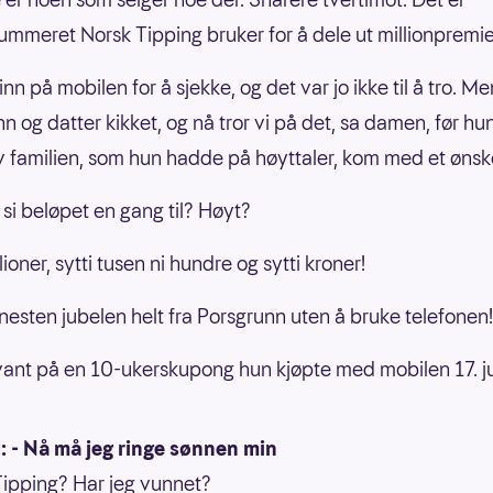
ummeret Norsk Tipping bruker for å dele ut millionpremie
 inn på mobilen for å sjekke, og det var jo ikke til å tro. M
n og datter kikket, og nå tror vi på det, sa damen, før hu
 familien, som hun hadde på høyttaler, kom med et ønske
 si beløpet en gang til? Høyt?
llioner, sytti tusen ni hundre og sytti kroner!
 nesten jubelen helt fra Porsgrunn uten å bruke telefonen!
nt på en 10-ukerskupong hun kjøpte med mobilen 17. jul
: - Nå må jeg ringe sønnen min
Tipping? Har jeg vunnet?