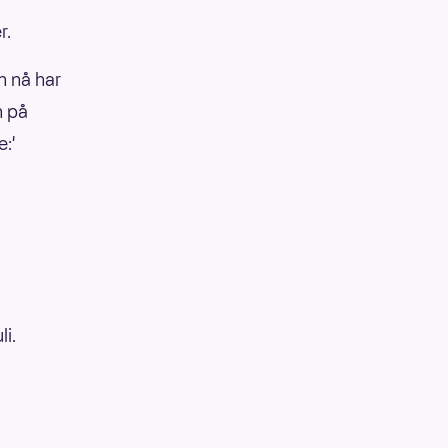
r.
en nå har
n på
:'
i.