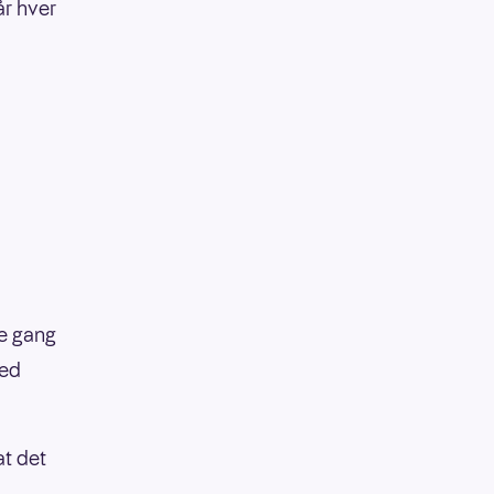
år hver
te gang
med
t det