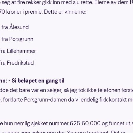
 seg at fire rekker gikk inn med sju rette. Eierne av dem f
0 kroner i premie. Dette er vinnerne:
 fra Ålesund
 fra Porsgrunn
ra Lillehammer
ra Fredrikstad
n: - Si beløpet en gang til
odde det bare var en selger, så jeg tok ikke telefonen førs
e, forklarte Porsgrunn-damen da vi endelig fikk kontakt 
 hun nemlig sjekket nummer 625 60 000 og funnet ut a
ke er noen som selger noe der. Snarere tvertimot. Det er