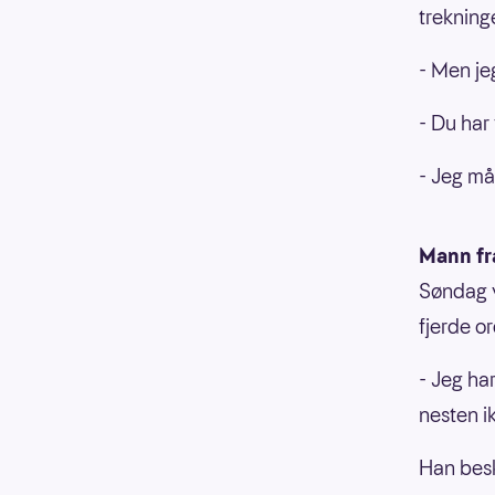
trekning
- Men je
- Du har 
- Jeg må
Mann fr
Søndag v
fjerde o
- Jeg har
nesten ik
Han besk