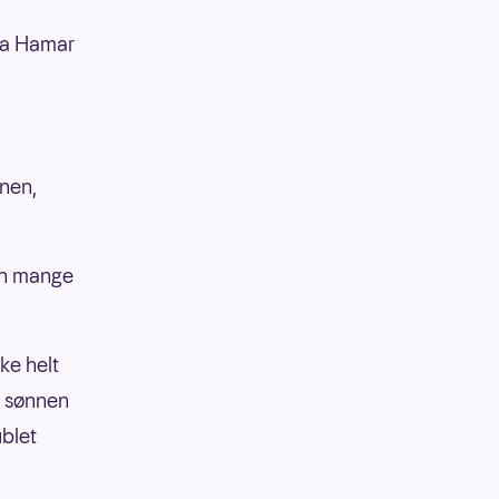
fra Hamar
nnen,
hun mange
ke helt
e sønnen
ublet