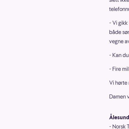
telefonn
- Vi gikk
både søn
vegne av
- Kan du
- Fire mi
Vi hørte
Damen va
Ålesund
- Norsk 