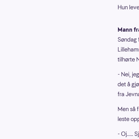
Hun leve
Mann fr
Søndag f
Lilleham
tilhørte
- Nei, j
det å gj
fra Jevn
Men så f
leste op
- Oj.....