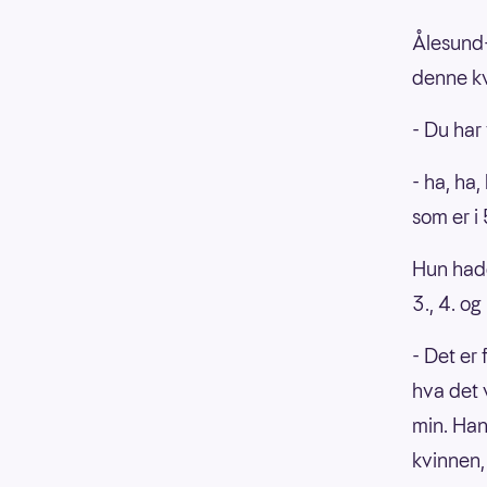
Ålesund-
denne k
- Du har
- ha, ha,
som er i
Hun hadd
3., 4. o
- Det er
hva det 
min. Han 
kvinnen