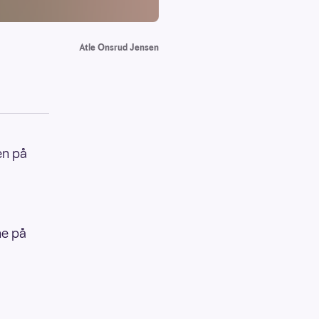
Atle Onsrud Jensen
en på
ne på