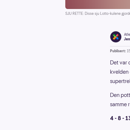
SJU RETTE: Disse sju Lotto-kulene gjorde 
Atl
Jen
Publisert:
1
Det var 
kvelden 
supertre
Den pott
samme r
4 - 8 - 1