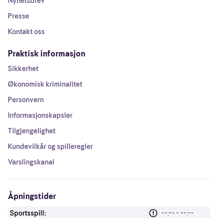
Nyhetsbrev
Presse
Kontakt oss
Praktisk informasjon
Sikkerhet
Økonomisk kriminalitet
Personvern
Informasjonskapsler
Tilgjengelighet
Kundevilkår og spilleregler
Varslingskanal
Åpningstider
Sportsspill:
--:-- - --:--