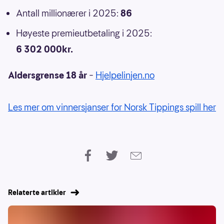
Antall millionærer i 2025:
86
Høyeste premieutbetaling i 2025:
6 302 000kr.
Aldersgrense 18 år
–
Hjelpelinjen.no
Les mer om vinnersjanser for Norsk Tippings spill her
Relaterte artikler