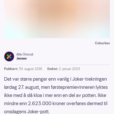
Colourbox
Atle Onsrud
Jensen
Publisert:
30. august 2016
Endret:
2. januar 2023
Det var større penger enn vanlig i Joker-trekningen
lørdag 27. august, men førstepremievinneren lyktes
ikke med å slå kloa i mer enn en del av potten. Ikke
mindre enn 2.623.000 kroner overføres dermed til
onsdagens Joker-pott.