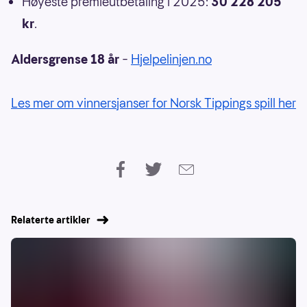
Høyeste premieutbetaling i 2025:
30 228 205
kr
.
Aldersgrense 18 år
–
Hjelpelinjen.no
Les mer om vinnersjanser for Norsk Tippings spill her
Relaterte artikler