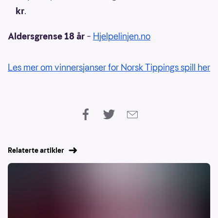
kr
.
Aldersgrense 18 år
–
Hjelpelinjen.no
Les mer om vinnersjanser for Norsk Tippings spill her
Relaterte artikler