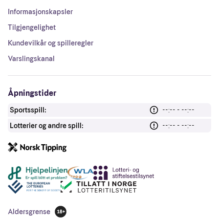
Informasjonskapsler
Tilgjengelighet
Kundevilkår og spilleregler
Varslingskanal
Åpningstider
Sportsspill:
--:-- - --:--
Lotterier og andre spill:
--:-- - --:--
Andre lenker
Aldersgrense
18 år