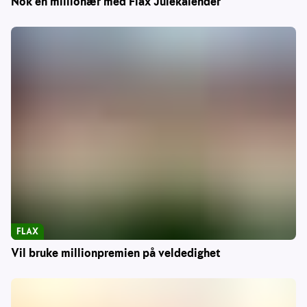
Nok en millionær med Flax Julekalender
FLAX
Vil bruke millionpremien på veldedighet