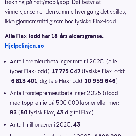
trekning på nett/mobil/app. Det betyr at
vinnersjansen er den samme hver gang det spilles,
ikke gjennomsnittlig som hos fysiske Flax-lodd.
Alle Flax-lodd har 18-års aldersgrense.
Hjelpelinjen.no
Antall premieutbetalinger totalt i 2025: (alle
typer Flax-lodd):
17 773 047
(fysiske Flax lodd:
6 813 401
, digitale Flax-lodd:
10 959 646
)
Antall førstepremieutbetalinger 2025 (i lodd
med toppremie på 500 000 kroner eller mer:
93
(
50
fysisk Flax,
43
digital Flax)
Antall millionærer i 2025:
43