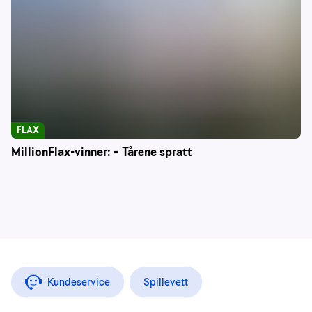
FLAX
MillionFlax-vinner: – Tårene spratt
Kundeservice
Spillevett