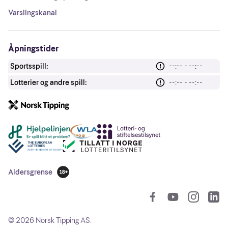
Varslingskanal
Åpningstider
Sportsspill:
--:-- - --:--
Lotterier og andre spill:
--:-- - --:--
Andre lenker
Aldersgrense
18 år
So
©
2026
Norsk Tipping AS.