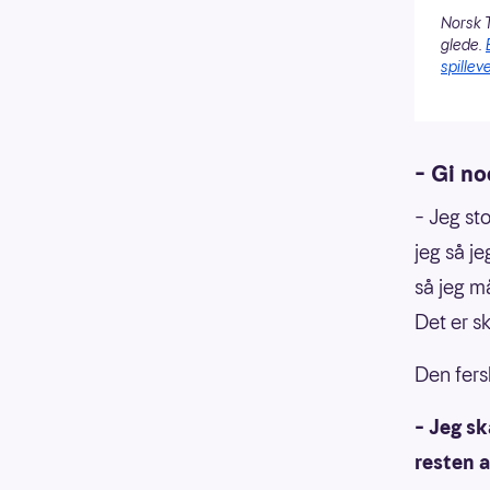
Norsk T
glede.
spilleve
– Gi no
– Jeg st
jeg så je
så jeg må
Det er s
Den fers
– Jeg sk
resten 