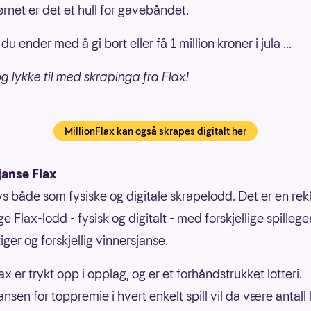
ørnet er det et hull for gavebåndet.
u ender med å gi bort eller få 1 million kroner i jula ...
og lykke til med skrapinga fra Flax!
MillionFlax kan også skrapes digitalt her
janse Flax
bys både som fysiske og digitale skrapelodd. Det er en re
ige Flax-lodd - fysisk og digitalt - med forskjellige spilleg
ger og forskjellig vinnersjanse.
ax er trykt opp i opplag, og er et forhåndstrukket lotteri.
nsen for toppremie i hvert enkelt spill vil da være antall