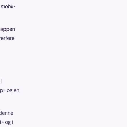
 mobil-
g-appen
verføre
i
pp» og en
 denne
» og i