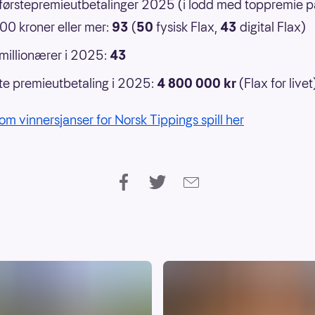
 førstepremieutbetalinger 2025 (i lodd med toppremie p
0 kroner eller mer:
93
(
50
fysisk Flax,
43
digital Flax)
 millionærer i 2025:
43
e premieutbetaling i 2025:
4 800 000 kr
(Flax for livet
om vinnersjanser for Norsk Tippings spill her