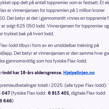
rykket opp delt på antall toppremier som er fastsatt. Et 
nFlax er vinnersjansen for toppremien på 1 million kroner
0. Det betyr at det i gjennomsnitt vinnes en toppremie f
 er solgt 625 050 lodd. Vinnersjansen for toppremier og
er trykket bak på hvert lodd.
 Flax-lodd tilbys i form av en umiddelbar trekning på
il/app. Det betyr at vinnersjansen er den samme hver g
 ikke gjennomsnittlig som hos fysiske Flax-lodd.
x-lodd har 18-års aldersgrense.
Hjelpelinjen.no
 premieutbetalinger totalt i 2025: (alle typer Flax-lodd):
3 047
(fysiske Flax lodd:
6 813 401
, digitale Flax-lodd:
9 646
)