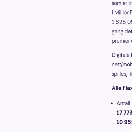
som er t
I Millio
1:625 05
gang det
premier 
Digitale
nett/mob
spilles,
Alle Fla
Antall
17 77
10 95