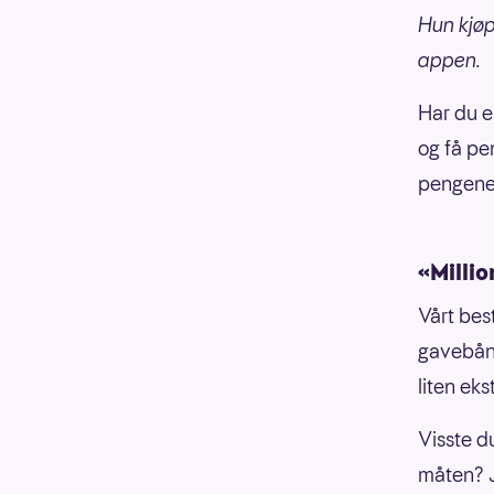
Hun kjøp
appen.
Har du e
og få pe
pengene 
«Milli
Vårt best
gavebånd
liten ek
Visste d
måten? J