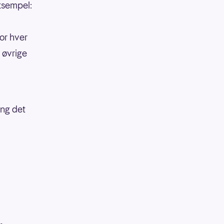
eksempel:
or hver
 øvrige
ang det