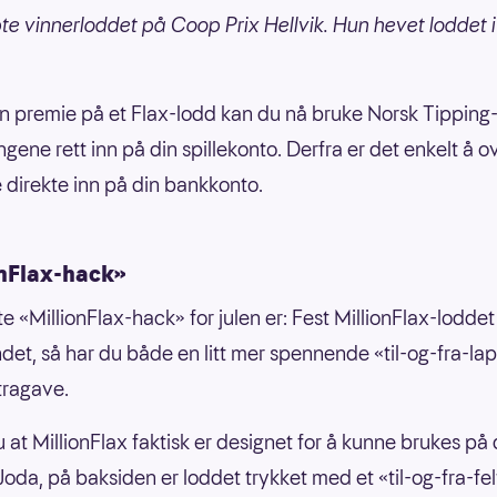
te vinnerloddet på Coop Prix Hellvik. Hun hevet loddet i
n premie på et Flax-lodd kan du nå bruke Norsk Tippin
ngene rett inn på din spillekonto. Derfra er det enkelt å o
direkte inn på din bankkonto.
onFlax-hack»
e «MillionFlax-hack» for julen er: Fest MillionFlax-loddet 
et, så har du både en litt mer spennende «til-og-fra-la
stragave.
u at MillionFlax faktisk er designet for å kunne brukes på
oda, på baksiden er loddet trykket med et «til-og-fra-felt