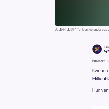
JULE-MILLION? Tenk om du ender opp so
Gro
Syn
Publisert:
2
Kvinnen 
MillionF
Hun vent