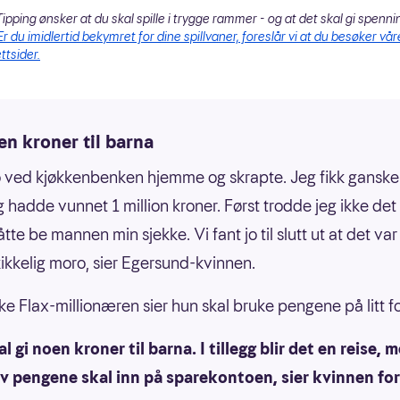
ipping ønsker at du skal spille i trygge rammer - og at det skal gi spenni
Er du imidlertid bekymret for dine spillvaner, foreslår vi at du besøker vår
ttsider.
en kroner til barna
o ved kjøkkenbenken hjemme og skrapte. Jeg fikk ganske
g hadde vunnet 1 million kroner. Først trodde jeg ikke det 
tte be mannen min sjekke. Vi fant jo til slutt ut at det var 
kikkelig moro, sier Egersund-kvinnen.
ke Flax-millionæren sier hun skal bruke pengene på litt for
al gi noen kroner til barna. I tillegg blir det en reise, 
av pengene skal inn på sparekontoen, sier kvinnen fo