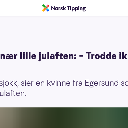
nær lille julaften: – Trodde i
sjokk, sier en kvinne fra Egersund so
julaften.