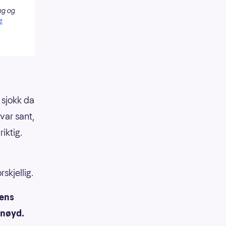
ng og
e
 sjokk da
var sant,
riktig.
skjellig.
mens
rnøyd.