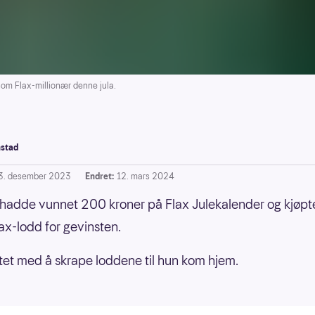
m Flax-millionær denne jula.
stad
3. desember 2023
Endret:
12. mars 2024
hadde vunnet 200 kroner på Flax Julekalender og kjøpt
lax-lodd for gevinsten.
et med å skrape loddene til hun kom hjem.