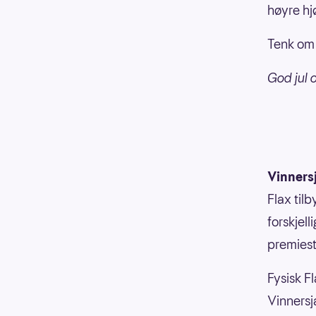
høyre hj
Tenk om d
God jul 
Vinners
Flax til
forskjell
premiesti
Fysisk Fl
Vinnersja