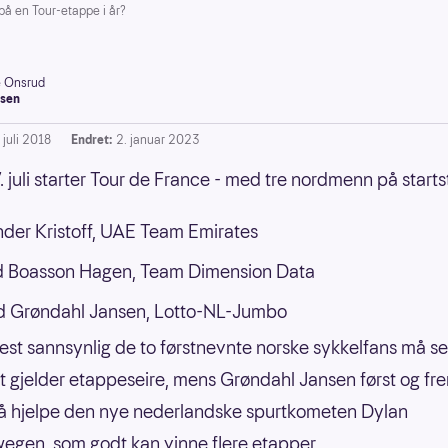
 på en Tour-etappe i år?
e Onsrud
sen
 juli 2018
Endret:
2. januar 2023
. juli starter Tour de France - med tre nordmenn på starts
der Kristoff, UAE Team Emirates
d Boasson Hagen, Team Dimension Data
 Grøndahl Jansen, Lotto-NL-Jumbo
est sannsynlig de to førstnevnte norske sykkelfans må sett
det gjelder etappeseire, mens Grøndahl Jansen først og fre
å hjelpe den nye nederlandske spurtkometen Dylan
gen, som godt kan vinne flere etapper.