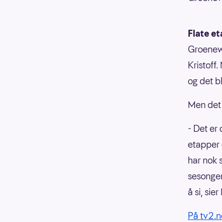
Flate e
Groenewe
Kristoff
og det bl
Men det 
- Det er 
etapper 
har nok s
sesongen
å si, si
På tv2.n