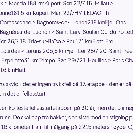
x > Mende 188 kmKupert Søn 22/7 15. Millau >
onne181,5 kmKupert Man 23/7HVILEDAG Tir
 Carcassonne > Bagnères-de-Luchon218 kmFjell Ons
 Bagnères-de-Luchon > Saint-Lary-Soulan Col du Porte
Tor 26/7 18. Trie-sur-Baïse > Pau171 kmFlatt Fre
 Lourdes > Laruns 205,5 kmFjell Lør 28/7 20. Saint-Pée
> Espelette31 kmTempo Søn 29/721. Houilles > Paris C
116 kmFlatt
ns skyld - det er ingen trykkfeil på 17. etappe - den er p
m det er fellesstart.
 den korteste fellesstartetappen på 30 år, men det blir ne
runn. De skal opp tre bakker, den siste med en stigning p
i 16 kilometer fram til målgang på 2215 meters høyde. O