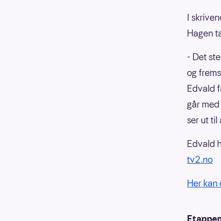
I skrive
Hagen ta
- Det st
og frems
Edvald f
går med 
ser ut ti
Edvald h
tv2.no
Her kan 
Etappe