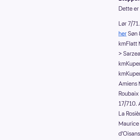
Dette er
Lør 7/71
her
Søn 
kmFlatt 
> Sarze
kmKuper
kmKupert
Amiens M
Roubaix
17/710. 
La Rosiè
Maurice 
d'Oisans