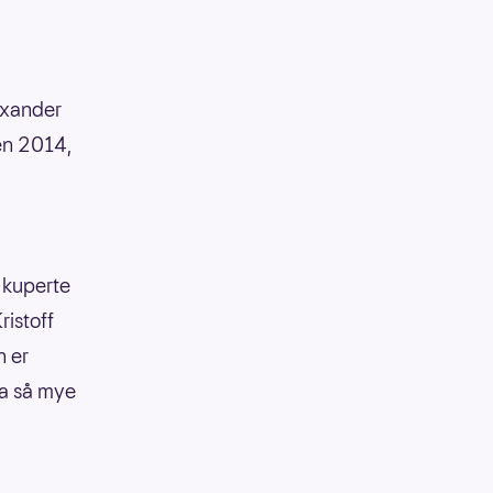
exander
den 2014,
t kuperte
ristoff
n er
ha så mye