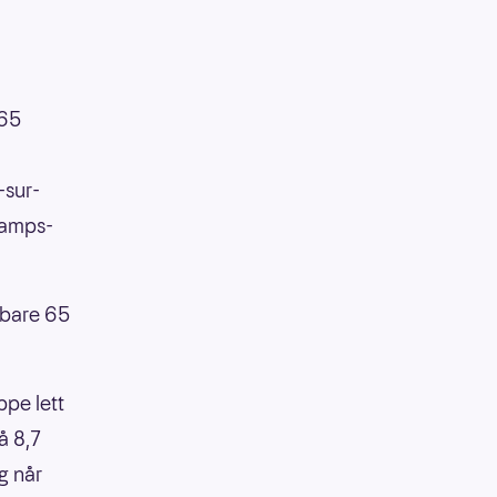
t65
-sur-
hamps-
å bare 65
ppe lett
å 8,7
g når