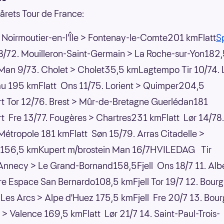
 årets Tour de France:
. Noirmoutier-en-l'Île > Fontenay-le-Comte201 kmFlatt
Sp
8/72. Mouilleron-Saint-Germain > La Roche-sur-Yon182
Man 9/73. Cholet > Cholet35,5 kmLagtempo Tir 10/74. 
au 195 kmFlatt Ons 11/75. Lorient > Quimper204,5
t Tor 12/76. Brest > Mûr-de-Bretagne Guerlédan181
 Fre 13/77. Fougères > Chartres231 kmFlatt Lør 14/78
étropole 181 kmFlatt Søn 15/79. Arras Citadelle >
 156,5 kmKupert m/brostein Man 16/7HVILEDAG Tir
Annecy > Le Grand-Bornand158,5Fjell Ons 18/7 11. Alber
re Espace San Bernardo108,5 kmFjell Tor 19/7 12. Bourg
Les Arcs > Alpe d'Huez 175,5 kmFjell Fre 20/7 13. Bour
 > Valence 169,5 kmFlatt Lør 21/7 14. Saint-Paul-Trois-