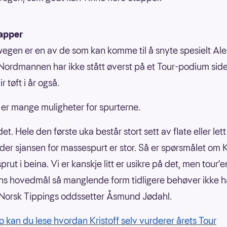
tapper
gen er en av de som kan komme til å snyte spesielt Al
. Nordmannen har ikke stått øverst på et Tour-podium si
ir tøft i år også.
er mange muligheter for spurterne.
det. Hele den første uka består stort sett av flate eller let
der sjansen for massespurt er stor. Så er spørsmålet om K
prut i beina. Vi er kanskje litt er usikre på det, men tour'e
s hovedmål så manglende form tidligere behøver ikke 
er Norsk Tippings oddssetter Åsmund Jødahl.
o kan du lese hvordan Kristoff selv vurderer årets Tour