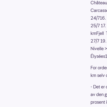
Château
Carcass
24/716.
25/7 17.
kmFjell 
27/7 19.
Nivelle 
Élysées
For orde
km selv o
- Det er
av den g
prosent 