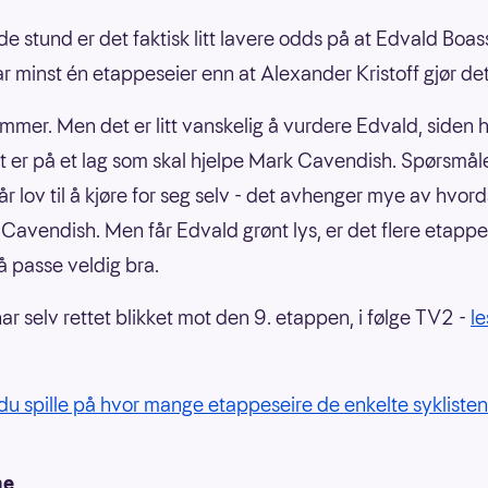
nde stund er det faktisk litt lavere odds på at Edvald Boa
r minst én etappeseier enn at Alexander Kristoff gjør det
emmer. Men det er litt vanskelig å vurdere Edvald, siden h
t er på et lag som skal hjelpe Mark Cavendish. Spørsmål
år lov til å kjøre for seg selv - det avhenger mye av hvor
Cavendish. Men får Edvald grønt lys, er det flere etapp
l å passe veldig bra.
ar selv rettet blikket mot den 9. etappen, i følge TV2 -
l
du spille på hvor mange etappeseire de enkelte syklisten
ne