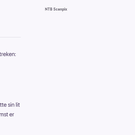
NTB Scanpix
treken:
e sin lit
mst er