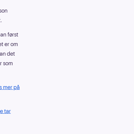
sson
.
an først
et er om
dan det
er som
es mer på
e tar