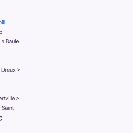
ill
,5
La Baule
. Dreux >
tville >
-Saint-
g