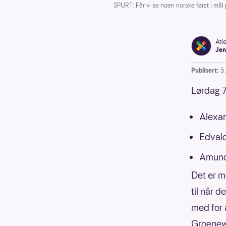
SPURT: Får vi se noen norske først i mål
Atl
Jen
Publisert:
5.
Lørdag 7
Alexan
Edval
Amund
Det er m
til når 
med for 
Groenewe