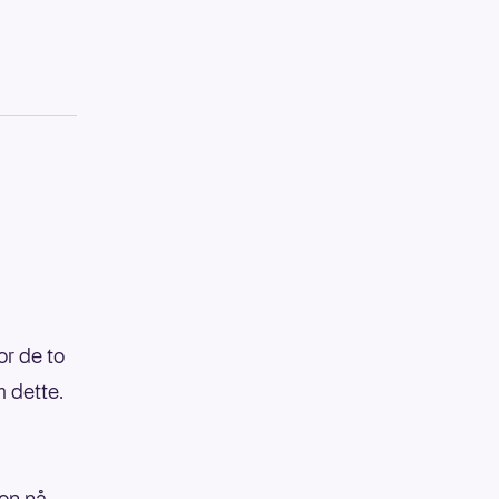
or de to
m dette.
on nå,