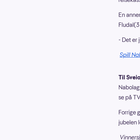
En annen
Fludal(3
- Det er j
Spill Na
Til Svei
Nabolage
se på TV
Forrige 
jubelen 
Vinnersj