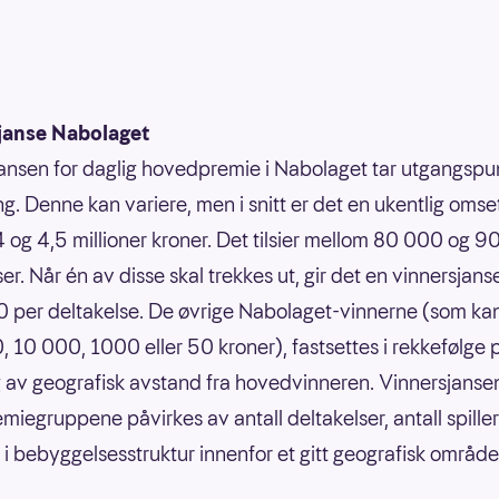
janse Nabolaget
ansen for daglig hovedpremie i Nabolaget tar utgangspun
g. Denne kan variere, men i snitt er det en ukentlig omse
 og 4,5 millioner kroner. Det tilsier mellom 80 000 og 
er. Når én av disse skal trekkes ut, gir det en vinnersjans
 per deltakelse. De øvrige Nabolaget-vinnerne (som ka
 10 000, 1000 eller 50 kroner), fastsettes i rekkefølge 
 av geografisk avstand fra hovedvinneren. Vinnersjansen
emiegruppene påvirkes av antall deltakelser, antall spille
r i bebyggelsesstruktur innenfor et gitt geografisk område