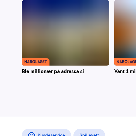
NABOLAGET
NABOLAG
Ble millionær på adressa si
Vant 1 mi
Kundeservice
Spillevett