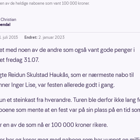
en av de heldige naboene som vant 100 000 kroner.
 Christian
endal
. juli 2015
Endret:
2. januar 2023
et med noen av de andre som også vant gode penger i
t fredag 31.07.
ngte Reidun Skulstad Haukås, som er nærmeste nabo til
ner Inger Lise, var festen allerede godt i gang.
n et steinkast fra hverandre. Turen ble derfor ikke lang f
oene som mente at en fest var på sin plass på en tid so
r en av de som nå er 100 000 kroner rikere.
tter her og koser meg med naboen som har vunnet en milli