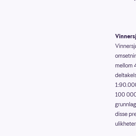
Vinners
Vinnersj
omsetnin
mellom 4
deltakels
1:90.000
100 000,
grunnlag
disse pr
ulikhete