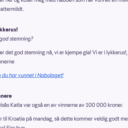
lattermildt.
lykkerus!
 god stemning?
 er det god stemning nå, vi er kjempe gla! Vi er i lykkerus!,
nnerne
 du har vunnet i Nabolaget!
nnere
elsås Katla var også en av vinnerne av 100 000 kroner.
ser til Kroatia på mandag, så dette kommer veldig godt me
sa! Sier hun.