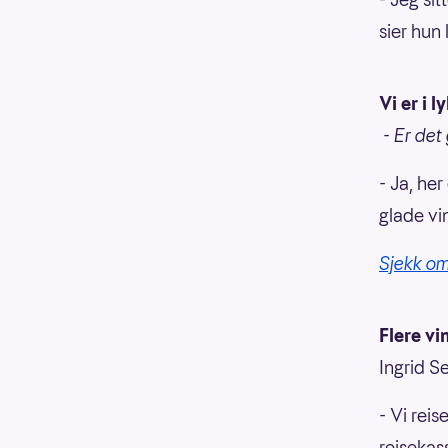
sier hun 
Vi er i 
- Er det
- Ja, her
glade vi
Sjekk om
Flere vi
Ingrid S
- Vi rei
reisekas