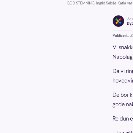
GOD STEMNING: Ingrid Selsås Katla var 
Jon
Dyb
Publisert:
31
Vi snakk
Nabolage
Da vi ri
hovedvin
De bor ku
gode nab
Reidun e
- Jeg si