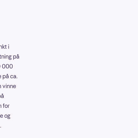
kt i
tning på
90 000
e på ca.
n vinne
på
 for
re og
.