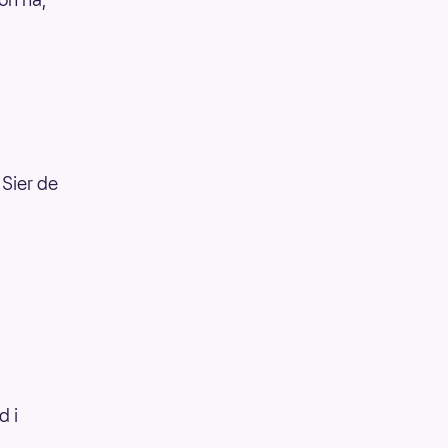
 Sier de
d i