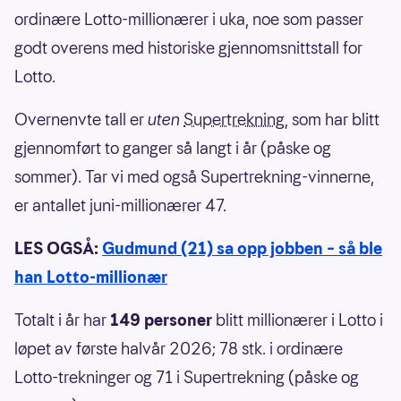
ordinære Lotto-millionærer i uka, noe som passer
godt overens med historiske gjennomsnittstall for
Lotto.
Overnenvte tall er
uten
Supertrekning
, som har blitt
gjennomført to ganger så langt i år (påske og
sommer). Tar vi med også Supertrekning-vinnerne,
er antallet juni-millionærer 47.
LES OGSÅ:
Gudmund (21) sa opp jobben – så ble
han Lotto-millionær
Totalt i år har
149 personer
blitt millionærer i Lotto i
løpet av første halvår 2026; 78 stk. i ordinære
Lotto-trekninger og 71 i Supertrekning (påske og