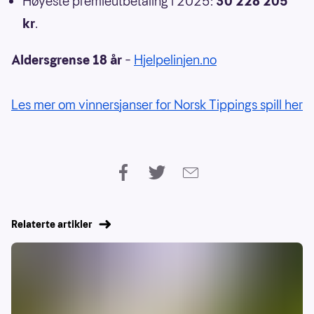
Høyeste premieutbetaling i 2025:
30 228 205
kr
.
Aldersgrense 18 år
–
Hjelpelinjen.no
Les mer om vinnersjanser for Norsk Tippings spill her
Relaterte artikler