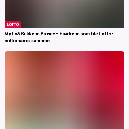
LOTTO
Møt «3 Bukkene Bruse» – brødrene som ble Lotto-
millionærer sammen