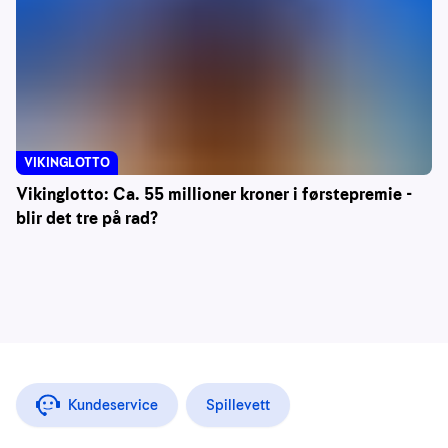
VIKINGLOTTO
Vikinglotto: Ca. 55 millioner kroner i førstepremie -
blir det tre på rad?
Kundeservice
Spillevett