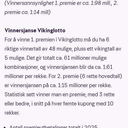
(Vinnersannsynlighet 1. premie er ca. 1:98 mill., 2.
premie ca. 1:14 mill)
Vinnersjanse Vikinglotto
For å vinne 1. premien i Vikinglotto må du ha 6
riktige vinnertall av 48 mulige, pluss ett vikingtall av
5 mulige. Det gir totalt ca. 61 millioner mulige
kombinasjoner, og vinnersjansen blir da ca. 1:61
millioner per rekke. For 2. premie (6 rette hovedtall)
er vinnersjansen på ca. 1:15 millioner per rekke.
Statistisk sett vinner man en premie, med 3 rette
eller bedre, i snitt på hver femte kupong med 10
rekker.
Antall premieutbetalinger totalt i 2025