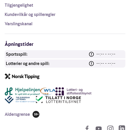
Tilgjengelighet
Kundevilkår og spilleregler
Varslingskanal
Åpningstider
Sportsspill:
--:-- - --:--
Lotterier og andre spill:
--:-- - --:--
Andre lenker
Aldersgrense
18 år