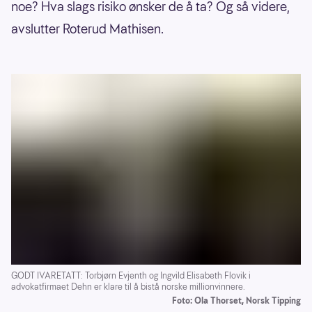
noe? Hva slags risiko ønsker de å ta? Og så videre,
avslutter Roterud Mathisen.
GODT IVARETATT: Torbjørn Evjenth og Ingvild Elisabeth Flovik i
advokatfirmaet Dehn er klare til å bistå norske millionvinnere.
Foto: Ola Thorset, Norsk Tipping