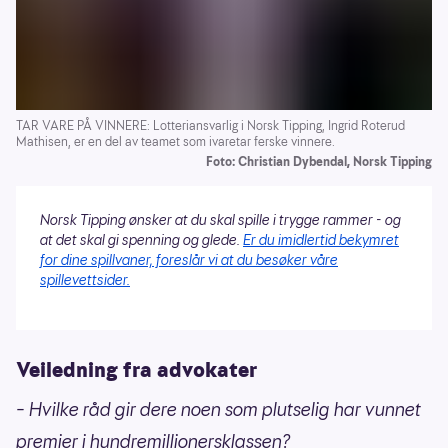
TAR VARE PÅ VINNERE: Lotteriansvarlig i Norsk Tipping, Ingrid Roterud
Mathisen, er en del av teamet som ivaretar ferske vinnere.
Foto: Christian Dybendal, Norsk Tipping
Norsk Tipping ønsker at du skal spille i trygge rammer - og
at det skal gi spenning og glede.
Er du imidlertid bekymret
for dine spillvaner, foreslår vi at du besøker våre
spillevettsider.
Veiledning fra advokater
– Hvilke råd gir dere noen som plutselig har vunnet
premier i hundremillionersklassen?