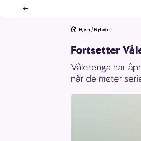
Hjem
/
Nyheter
Fortsetter Vål
Vålerenga har åpne
når de møter seri