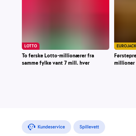
LOTTO
EUROJAC
To ferske Lotto-millionærer fra
Førstepr
samme fylke vant 7 mill. hver
millioner
Kundeservice
Spillevett