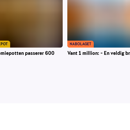
KPOT
NABOLAGET
emiepotten passerer 600
Vant 1 million: – En veldig b