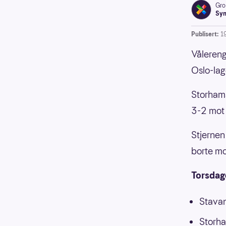
Gro
Syn
Publisert:
1
Vålerenga
Oslo-lag
Storhama
3-2 mot 
Stjernen
borte mo
Torsdag
Stavan
Storha