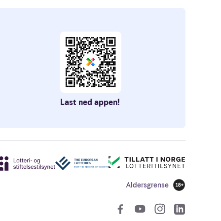
Last ned appen!
Aldersgrense
18 år
Sosiale len