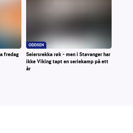
ODDSEN
ra fredag
Seiersrekka røk – men i Stavanger har
ikke Viking tapt en seriekamp på ett
år