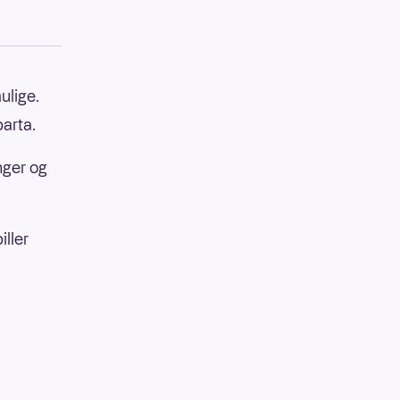
mulige.
parta.
nger og
iller