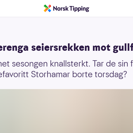
erenga seiersrekken mot gull
t sesongen knallsterkt. Tar de sin f
efavoritt Storhamar borte torsdag?